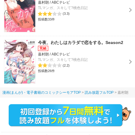
嘉村朗 / ABCテレビ
TLマンガ、スキして?桃色日記
(3.3)
投稿数33件
今夜、わたしはカラダで恋をする。Season2
嘉村朗 / ABCテレビ
TLマンガ、スキして?桃色日記
(2.2)
投稿数26件
漫画(まんが)・電子書籍のコミックシーモアTOP
読み放題フルTOP
嘉村朗