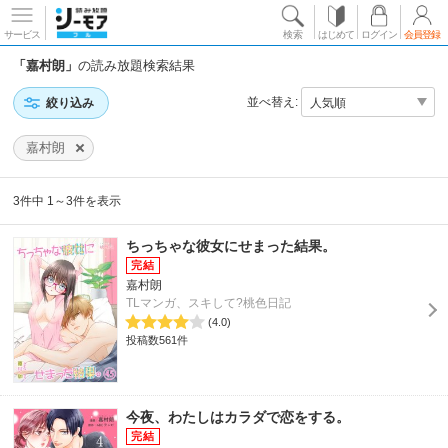
サービス
検索
はじめて
ログイン
会員登録
「嘉村朗」
の読み放題検索結果
並べ替え:
絞り込み
嘉村朗
3件中 1～3件を表示
ちっちゃな彼女にせまった結果。
嘉村朗
TLマンガ、スキして?桃色日記
(4.0)
投稿数561件
今夜、わたしはカラダで恋をする。