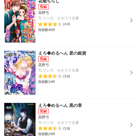
花魁ちらし
高野弓
TLマンガ、セキララ文庫
(4.0)
投稿数40件
えろ◆めるへん 星の銀貨
高野弓
TLマンガ、セキララ文庫
(3.6)
投稿数14件
えろ◆めるへん 黒の章
高野弓
TLマンガ、セキララ文庫
(3.8)
投稿数24件