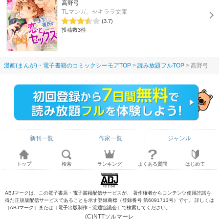
高野弓
TLマンガ、セキララ文庫
(3.7)
投稿数3件
漫画(まんが)・電子書籍のコミックシーモアTOP
読み放題フルTOP
高野弓
新刊一覧
作家一覧
ジャンル
トップ
検索
ランキング
よくある質問
はじめて
ABJマークは、この電子書店・電子書籍配信サービスが、 著作権者からコンテンツ使用許諾を
得た正規版配信サービスであることを示す登録商標（登録番号 第6091713号）です。 詳しくは
［ABJマーク］または［電子出版制作・流通協議会］で検索してください。
(C)NTTソルマーレ