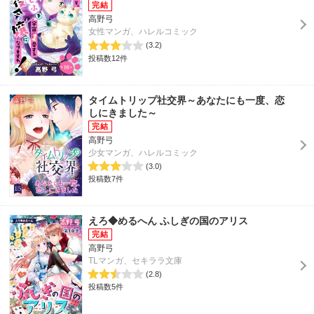
高野弓
女性マンガ、ハレルコミック
(3.2)
投稿数12件
タイムトリップ社交界～あなたにも一度、恋
しにきました～
高野弓
少女マンガ、ハレルコミック
(3.0)
投稿数7件
えろ◆めるへん ふしぎの国のアリス
高野弓
TLマンガ、セキララ文庫
(2.8)
投稿数5件