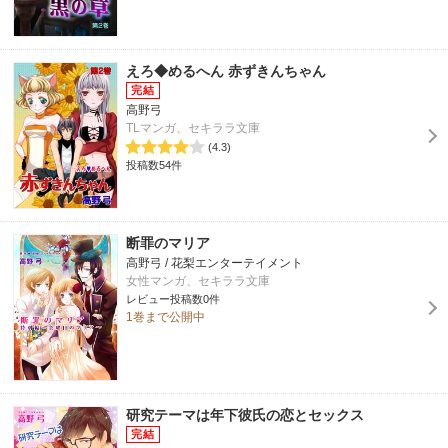
えろ◆めるへん 赤ずきんちゃん
高野弓
TLマンガ、セキララ文庫
(4.3)
投稿数54件
断罪のマリア
高野弓 / 花梨エンターテイメント
女性マンガ、セキララ文庫
レビュー投稿数0件
1巻まで公開中
研究テーマは年下彼氏の恋とセックス