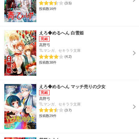
(3.5)
投稿数16件
えろ◆めるへん 白雪姫
高野弓
TLマンガ、セキララ文庫
(4.2)
投稿数38件
えろ◆めるへん マッチ売りの少女
高野弓
TLマンガ、セキララ文庫
(3.7)
投稿数29件