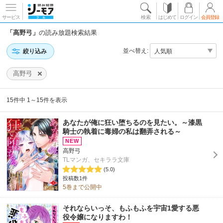
サービス
検索
はじめて
ログイン
会員登録
「高野弓」
の読み放題検索結果
並べ替え:
絞り込み
高野弓
15件中 1～15件を表示
あなたが俺に狂い堕ちるのを見たい。～漆黒
騎士の執着に毒婦の私は翻弄される～
高野弓
TLマンガ、セキララ文庫
(5.0)
投稿数1件
5巻まで公開中
それならいっそ、もふもふを宇宙1愛する悪
役令嬢になりますわ！