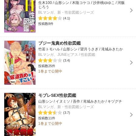
生木100 / 山形シン / 木陰コケコ / 沙井桃ゆゆこ / 河飯
じろう
BLマンガ、新・性欲図鑑シリーズ
(4.1)
投稿数8件
ブジー鬼責め性欲図鑑
竹若トモハル / 山形シン / 望月うさぎ / 滝城みきたか
BLマンガ、JUNEピアス / 性欲図鑑
(3.4)
投稿数25件
1巻まで公開中
モブレSEX性欲図鑑
山形シン / イヌミソ / 吾作 / 滝城みきたか / キヅグチ
BLマンガ、新・性欲図鑑シリーズ
(3.7)
投稿数11件
1巻まで公開中