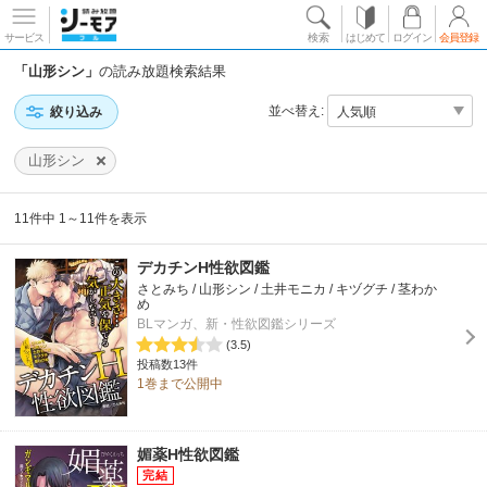
サービス
検索
はじめて
ログイン
会員登録
「山形シン」
の読み放題検索結果
並べ替え:
絞り込み
山形シン
11件中 1～11件を表示
デカチンH性欲図鑑
さとみち / 山形シン / 土井モニカ / キヅグチ / 茎わか
め
BLマンガ、新・性欲図鑑シリーズ
(3.5)
投稿数13件
1巻まで公開中
媚薬H性欲図鑑