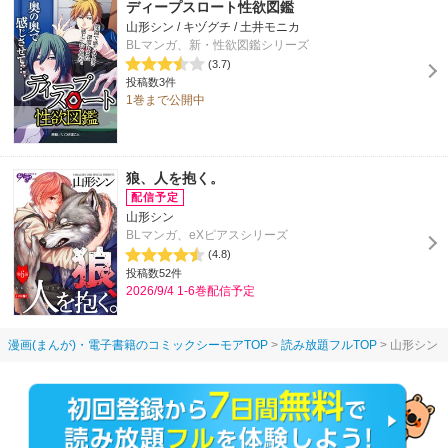
ディープスロート性欲図鑑
山形シン / キヅグチ / 土井モニカ
BLマンガ、新・性欲図鑑シリーズ
(3.7)
投稿数3件
1巻まで公開中
狼、人を抱く。
山形シン
BLマンガ、eXピアスシリーズ
(4.8)
投稿数52件
2026/9/4 1-6巻配信予定
漫画(まんが)・電子書籍のコミックシーモアTOP
読み放題フルTOP
山形シン