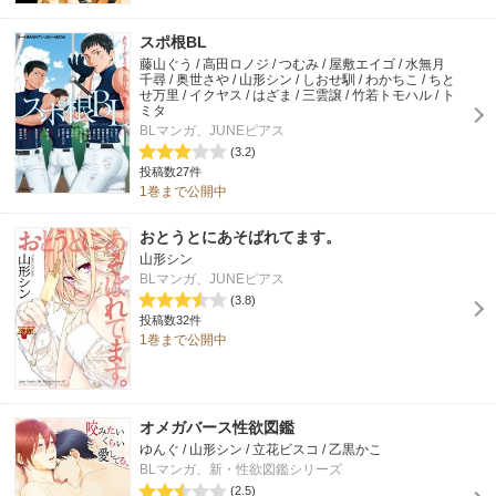
スポ根BL
藤山ぐう / 高田ロノジ / つむみ / 屋敷エイゴ / 水無月
千尋 / 奥世さや / 山形シン / しおせ馴 / わかちこ / ちと
せ万里 / イクヤス / はざま / 三雲譲 / 竹若トモハル / ト
ミタ
BLマンガ、JUNEピアス
(3.2)
投稿数27件
1巻まで公開中
おとうとにあそばれてます。
山形シン
BLマンガ、JUNEピアス
(3.8)
投稿数32件
1巻まで公開中
オメガバース性欲図鑑
ゆんぐ / 山形シン / 立花ビスコ / 乙黒かこ
BLマンガ、新・性欲図鑑シリーズ
(2.5)