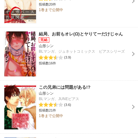
投稿数20件
1巻まで公開中
結局、お前もオレ(Ω)とヤりてーだけじゃん
山形シン
BLマンガ、ジュネットコミックス ピアスシリーズ
(3.9)
投稿数16件
この兄弟には問題がある!?
山形シン
BLマンガ、JUNEピアス
(3.6)
投稿数21件
1巻まで公開中