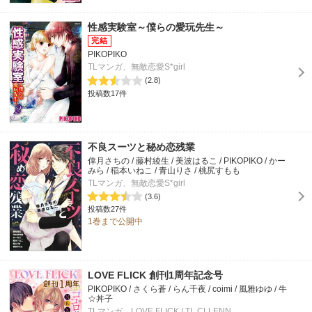
性感実験室～僕らの愛玩先生～
PIKOPIKO
TLマンガ、無敵恋愛S*girl
(2.8)
投稿数17件
不良スーツと秘め恋残業
倖月さちの / 藤村綾生 / 美波はるこ / PIKOPIKO / かー
みら / 稲本いねこ / 青山りさ / 桃尻すもも
TLマンガ、無敵恋愛S*girl
(3.6)
投稿数27件
1巻まで公開中
LOVE FLICK 創刊1周年記念号
PIKOPIKO / さくら蒼 / らん千夜 / coimi / 風雅ゆゆ / 牛
☆丼子
TLマンガ、LOVE FLICK / TL CLLENN