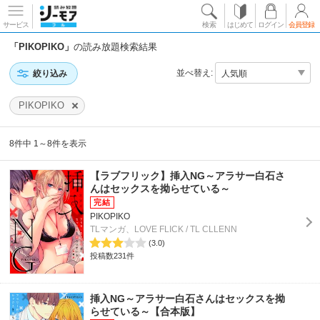
サービス
検索
はじめて
ログイン
会員登録
「PIKOPIKO」
の読み放題検索結果
並べ替え:
絞り込み
PIKOPIKO
8件中 1～8件を表示
【ラブフリック】挿入NG～アラサー白石さ
んはセックスを拗らせている～
PIKOPIKO
TLマンガ、LOVE FLICK / TL CLLENN
(3.0)
投稿数231件
挿入NG～アラサー白石さんはセックスを拗
らせている～【合本版】