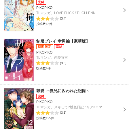
PIKOPIKO
TLマンガ、LOVE FLICK / TL CLLENN
(3.4)
投稿数13件
制服プレイ 幸男編【豪華版】
PIKOPIKO
TLマンガ、恋愛宣言
(3.3)
投稿数4件
隷愛 ～義兄に囚われた記憶～
PIKOPIKO
TLマンガ、スキして?桃色日記 / リア×ロマ
(3.1)
投稿数125件