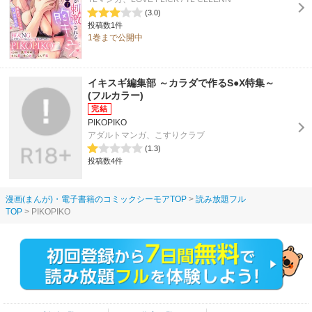
(3.0)
投稿数1件
1巻まで公開中
イキスギ編集部 ～カラダで作るS●X特集～
(フルカラー)
PIKOPIKO
アダルトマンガ、こすりクラブ
(1.3)
投稿数4件
漫画(まんが)・電子書籍のコミックシーモアTOP
読み放題フル
TOP
PIKOPIKO