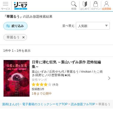
サービス
検索
はじめて
ログイン
会員登録
「華麗るう」
の読み放題検索結果
並べ替え:
絞り込み
華麗るう
1件中 1～1件を表示
日常に潜む狂気 ～葉山いずみ原作 恐怖短編
集～
葉山いずみ / 丘邑やち代 / 華麗るう / rinokan / たこ焼
き/高野ヒノ/小埜聖華/梅★純
女性マンガ
(4.0)
投稿数1件
1巻まで公開中
漫画(まんが)・電子書籍のコミックシーモアTOP
読み放題フルTOP
華麗るう