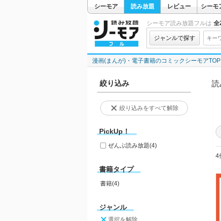
シーモア
読み放題
レビュー
シーモ
シーモア読み放題フルは
全2
ジャンルで探す
漫画(まんが)・電子書籍のコミックシーモアTOP
絞り込み
読
絞り込みをすべて解除
PickUp！
ぜんぶ読み放題
(4)
4
書籍タイプ
書籍(4)
ジャンル
選択を解除