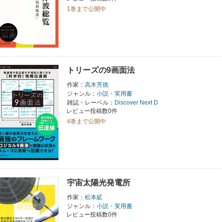
1巻まで公開中
トリーズの9画面法
作家：
高木芳徳
ジャンル：
小説・実用書
雑誌・レーベル：
Discover Next D
レビュー投稿数0件
4巻まで公開中
宇宙太陽光発電所
作家：
松本絋
ジャンル：
小説・実用書
レビュー投稿数0件