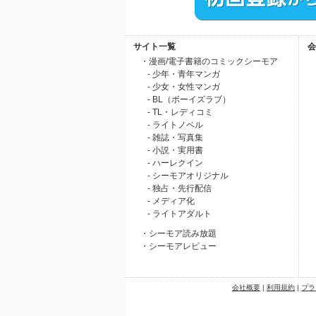
サイト一覧
会
・漫画/電子書籍のコミックシーモア
- 少年・青年マンガ
- 少女・女性マンガ
- BL（ボーイズラブ）
- TL・レディコミ
- ライトノベル
- 雑誌・写真集
- 小説・実用書
- ハーレクイン
- シーモアオリジナル
- 独占・先行配信
- メディア化
- ライトアダルト
・シーモア読み放題
・シーモアレビュー
会社概要
|
利用規約
|
プラ