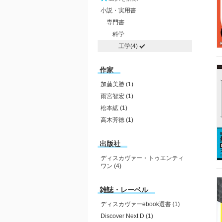
小説・実用書
専門書
科学
工学(4)
作家
加藤美勝 (1)
雨宮智宏 (1)
松本絋 (1)
高木芳徳 (1)
出版社
ディスカヴァー・トゥエンティ
ワン (4)
雑誌・レーベル
ディスカヴァーebook選書 (1)
Discover Next D (1)