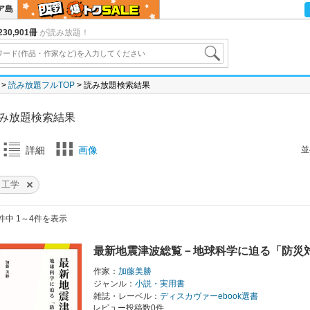
ア島
30,901冊
が読み放題！
読み放題フルTOP
読み放題検索結果
み放題検索結果
並
詳細
画像
工学
件中 1～4件を表示
最新地震津波総覧－地球科学に迫る「防災
作家：
加藤美勝
ジャンル：
小説・実用書
雑誌・レーベル：
ディスカヴァーebook選書
レビュー投稿数0件