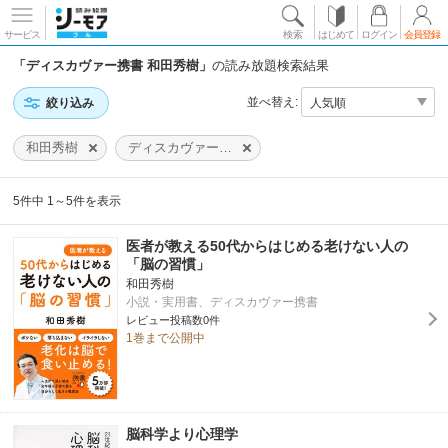
サービス
検索
はじめて
ログイン
会員登録
「ディスカヴァー携書 和田秀樹」
の読み放題検索結果
並べ替え:
絞り込み
和田秀樹
ディスカヴァー携書
5件中 1～5件を表示
医者が教える50代からはじめる老けない人の
「脳の習慣」
和田秀樹
小説・実用書、ディスカヴァー携書
レビュー投稿数0件
1巻まで公開中
脳科学より心理学