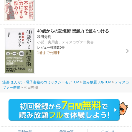
40歳からの記憶術 想起力で差をつける
和田秀樹
小説・実用書、ディスカヴァー携書
レビュー投稿数0件
1巻まで公開中
漫画(まんが)・電子書籍のコミックシーモアTOP
読み放題フルTOP
ディスカ
ヴァー携書
和田秀樹
新刊一覧
作家一覧
ジャンル