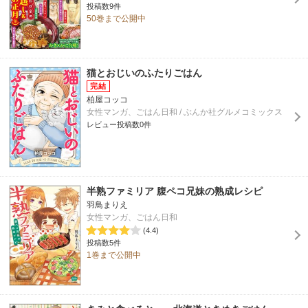
投稿数9件
50巻まで公開中
猫とおじいのふたりごはん
柏屋コッコ
女性マンガ、ごはん日和 / ぶんか社グルメコミックス
レビュー投稿数0件
半熟ファミリア 腹ペコ兄妹の熟成レシピ
羽鳥まりえ
女性マンガ、ごはん日和
(4.4)
投稿数5件
1巻まで公開中