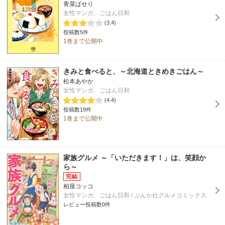
青菜ぱせり
女性マンガ、ごはん日和
(3.4)
投稿数5件
1巻まで公開中
きみと食べると、～北海道ときめきごはん～
松本あやか
女性マンガ、ごはん日和
(4.4)
投稿数19件
1巻まで公開中
家族グルメ ～「いただきます！」は、笑顔か
ら～
柏屋コッコ
女性マンガ、ごはん日和 / ぶんか社グルメコミックス
レビュー投稿数0件