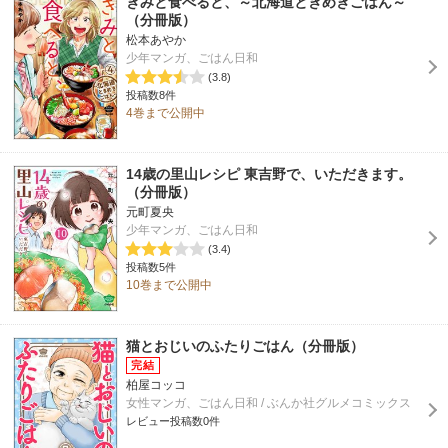
きみと食べると、～北海道ときめきごはん～
（分冊版）
松本あやか
少年マンガ、ごはん日和
(3.8)
投稿数8件
4巻まで公開中
14歳の里山レシピ 東吉野で、いただきます。
（分冊版）
元町夏央
少年マンガ、ごはん日和
(3.4)
投稿数5件
10巻まで公開中
猫とおじいのふたりごはん（分冊版）
柏屋コッコ
女性マンガ、ごはん日和 / ぶんか社グルメコミックス
レビュー投稿数0件