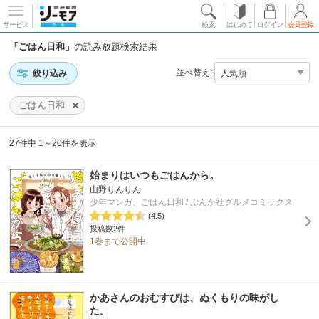
サービス
検索
はじめて
ログイン
会員登録
「ごはん日和」
の読み放題検索結果
並べ替え:
絞り込み
ごはん日和
27件中 1～20件を表示
始まりはいつもごはんから。
山野りんりん
少年マンガ、ごはん日和 / ぶんか社グルメコミックス
(4.5)
投稿数2件
1巻まで公開中
かあさんのおむすびは、ぬくもりの味がし
た。