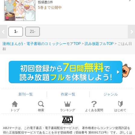
投稿数1件
5巻まで公開中
1-
21-
漫画(まんが)・電子書籍のコミックシーモアTOP
読み放題フルTOP
ごはん日
和
新刊一覧
作家一覧
ジャンル
トップ
検索
ランキング
よくある質問
はじめて
ABJマークは、この電子書店・電子書籍配信サービスが、 著作権者からコンテンツ使用許諾を
得た正規版配信サービスであることを示す登録商標（登録番号 第6091713号）です。 詳しくは