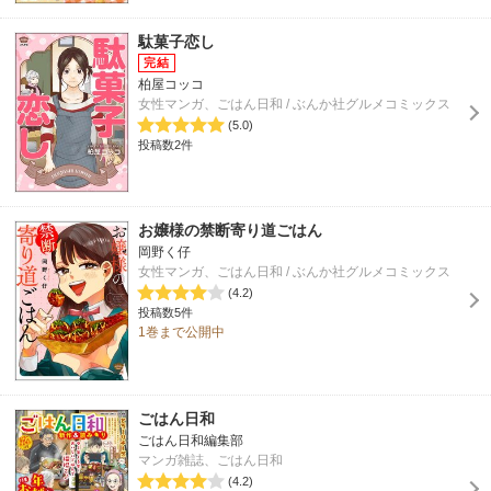
駄菓子恋し
柏屋コッコ
女性マンガ、ごはん日和 / ぶんか社グルメコミックス
(5.0)
投稿数2件
お嬢様の禁断寄り道ごはん
岡野く仔
女性マンガ、ごはん日和 / ぶんか社グルメコミックス
(4.2)
投稿数5件
1巻まで公開中
ごはん日和
ごはん日和編集部
マンガ雑誌、ごはん日和
(4.2)