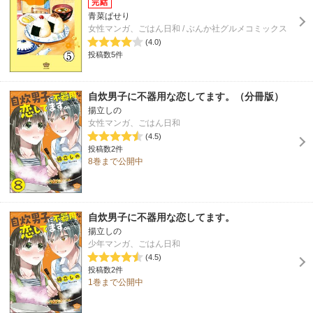
青菜ぱせり
女性マンガ、ごはん日和 / ぶんか社グルメコミックス
(4.0)
投稿数5件
自炊男子に不器用な恋してます。（分冊版）
揚立しの
女性マンガ、ごはん日和
(4.5)
投稿数2件
8巻まで公開中
自炊男子に不器用な恋してます。
揚立しの
少年マンガ、ごはん日和
(4.5)
投稿数2件
1巻まで公開中