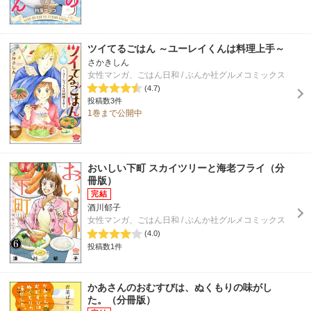
ツイてるごはん ～ユーレイくんは料理上手～
さかきしん
女性マンガ、ごはん日和 / ぶんか社グルメコミックス
(4.7)
投稿数3件
1巻まで公開中
おいしい下町 スカイツリーと海老フライ（分
冊版）
酒川郁子
女性マンガ、ごはん日和 / ぶんか社グルメコミックス
(4.0)
投稿数1件
かあさんのおむすびは、ぬくもりの味がし
た。（分冊版）