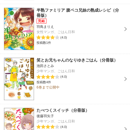
半熟ファミリア 腹ペコ兄妹の熟成レシピ（分
冊版）
羽鳥まりえ
女性マンガ、ごはん日和
(4.0)
投稿数1件
笑とお兄ちゃんのなりゆきごはん（分冊版）
池田さとみ
少年マンガ、ごはん日和
(4.0)
投稿数4件
6巻まで公開中
たべつくスイッチ（分冊版）
後藤羽矢子
少年マンガ、ごはん日和
(4.0)