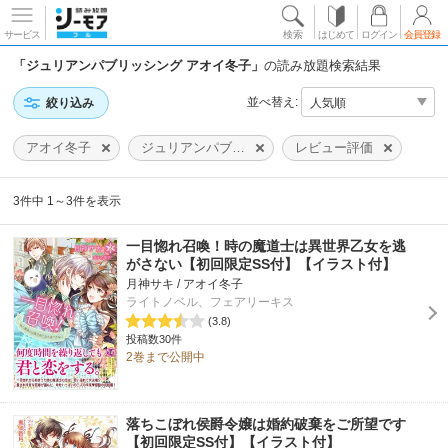
サービス
検索
はじめて
ログイン
会員登録
「ジュリアンパブリッシング アオイ冬子」
の読み放題検索結果
並べ替え:
絞り込み
アオイ冬子
ジュリアンパブリッシング
レビュー評価
3件中 1～3件を表示
一目惚れ召喚！時の魔道士は異世界乙女を逃
がさない【初回限定SS付】【イラスト付】
月神サキ / アオイ冬子
ライトノベル、フェアリーキス
(3.8)
投稿数30件
2巻まで公開中
落ちこぼれ侯爵令嬢は婚約破棄をご所望です
【初回限定SS付】【イラスト付】