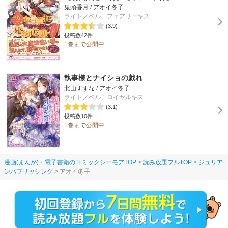
鬼頭香月 / アオイ冬子
ライトノベル、フェアリーキス
(3.9)
投稿数42件
1巻まで公開中
執事様とナイショの戯れ
北山すずな / アオイ冬子
ライトノベル、ロイヤルキス
(3.1)
投稿数10件
1巻まで公開中
漫画(まんが)・電子書籍のコミックシーモアTOP
読み放題フルTOP
ジュリア
ンパブリッシング
アオイ冬子