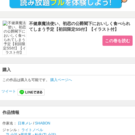
※こちらの作品は通常版とサイン版がございます。本編の内容は同一ですので重
複購入にご注意ください。
不健康魔法使い、初恋の公爵閣下においしく食べられ
てしまう予定【初回限定SS付】【イラスト付】
この巻を読む
購入
この作品は購入も可能です。
購入ページへ
ツイート
作品情報
作家名：
日車メレ
/
SHABON
ジャンル：
ライトノベル
TL小説
>
異世界・転生(TL小説)