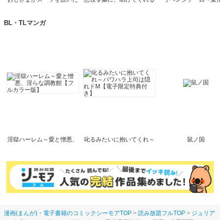
なら
ヒーローなんていません
【完全版】
BL・TLマンガ
淫獄ハーレム～愛と憎悪、
叱るみたいに抱いてくれ～
鼠ノ国
淫らな調教館【フルカラー
パワハラ上司は隠れドM
版】
【電子限定特典付き】
漫画(まんが)・電子書籍のコミックシーモアTOP
読み放題フルTOP
ジュリア