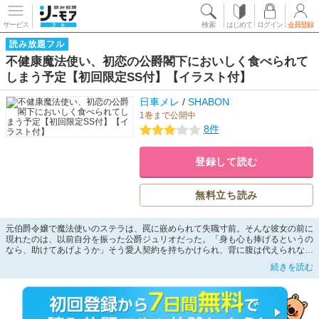
サービス
検索
はじめて
ログイン
会員登録
読み放題フル
不健康魔法使い、初恋の公爵閣下においしく食べられて
しまう予定【初回限定SS付】【イラスト付】
日車メレ
/
SHABON
1巻まで公開中
8件
登録して読む
無料立ち読み
元伯爵令嬢で魔法使いのステラは、罠に嵌められて失職寸前。そんな彼女の前に
現れたのは、以前自分を振った公爵ジュリオだった。「身も心も捧げるというの
なら、助けてあげようか」そう愛人契約を持ちかけられ、背に腹は代えられない
と契約を受け入れたステラ。しかし――「君のその不健康そうな身体、まったく
続きを読む
好みじゃないんだ」ジュリオはなぜかステラの健康管理をはじめて!? 警戒心
MAXなステラは彼の真意を探ろうとするが、過保護にされたり意地悪にキスさ
れたりと、翻弄されっぱなし。だがそんな間にも、ステラを狙う不穏な動き
が……!? WEBで人気のこじらせ溺愛ファンタジー、書き下ろしも収録して書
籍化!!!