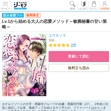
サービス
検索
はじめて
ログイン
会員登録
読み放題フル
期間限定
Lv.1から始める大人の恋愛メソッド～敏腕秘書の甘い策
略～
ユウキソラ
完結
2件
登録して読む
無料立ち読み
ホテルリゾートの大手・西園寺グループの令嬢・西園寺円華（27）。2年前に社
長に就任して以来、業績アップを続けるヤリ手だが、プライベートはからっき