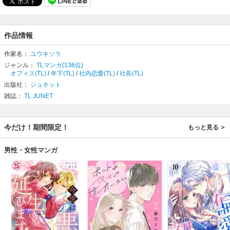
作品情報
作家名：
ユウキソラ
ジャンル：
TLマンガ(136位)
オフィス(TL)
/
年下(TL)
/
社内恋愛(TL)
/
社長(TL)
出版社：
ジュネット
雑誌：
TL JUNET
今だけ！期間限定！
もっと見る
男性・女性マンガ