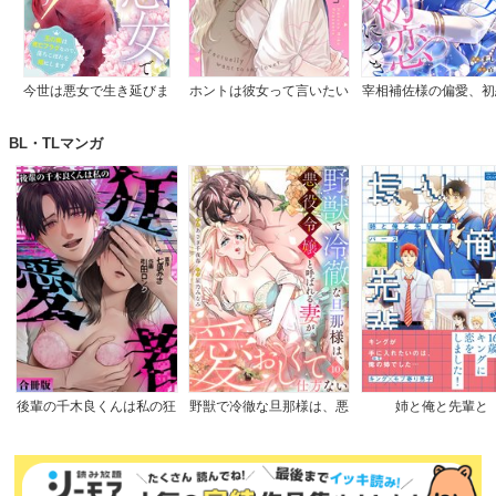
今世は悪女で生き延びま
ホントは彼女って言いたい
宰相補佐様の偏愛、初
す！～玉の輿は死亡フラグ
のに。
つき
なので、落ちこぼれを婿に
BL・TLマンガ
します～
後輩の千木良くんは私の狂
野獣で冷徹な旦那様は、悪
姉と俺と先輩と
愛者【合冊版】
役令嬢と呼ばれる妻が愛お
しくて仕方ない