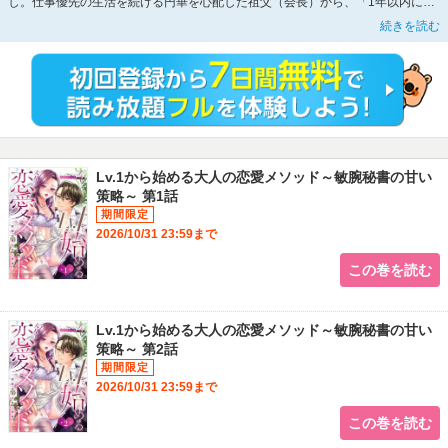
し。仕事優先の生活を続ける円華を心配した祖父（会長）から、「1年以内に相
手を見つけられなければ見合いをしてもらう」と言われてしまう。恋愛はほとん
続きを読む
どしてこなかったが恋愛結婚への憧れはある円華。ホテルのバーで経験の少なさ
を嘆いていると、美しい青年・真壁恵から声を掛けられる。「恋愛の相手って俺
じゃだめかな？」突然のコトバに心揺れた円華は、恵からのアプローチに身を許
す…。だが翌日、2人は意外なカタチで再会することとなる!!?恋愛超初心者な女
社長のハイレベルLOVEクエスト。毎月第3土曜に続話が追加されます!!
Lv.1から始める大人の恋愛メソッド～敏腕秘書の甘い
策略～ 第1話
2026/10/31 23:59まで
この巻を読む
Lv.1から始める大人の恋愛メソッド～敏腕秘書の甘い
策略～ 第2話
2026/10/31 23:59まで
この巻を読む