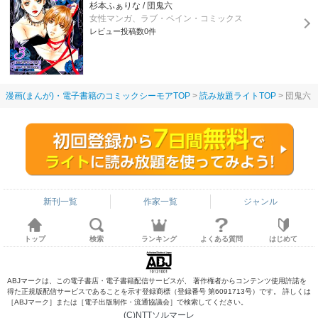
杉本ふぁりな / 団鬼六
女性マンガ、ラブ・ペイン・コミックス
レビュー投稿数0件
漫画(まんが)・電子書籍のコミックシーモアTOP
読み放題ライトTOP
団鬼六
新刊一覧
作家一覧
ジャンル
トップ
検索
ランキング
よくある質問
はじめて
ABJマークは、この電子書店・電子書籍配信サービスが、 著作権者からコンテンツ使用許諾を
得た正規版配信サービスであることを示す登録商標（登録番号 第6091713号）です。 詳しくは
［ABJマーク］または［電子出版制作・流通協議会］で検索してください。
(C)NTTソルマーレ