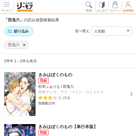
サービス
検索
はじめて
ログイン
会員登録
「団鬼六」
の読み放題検索結果
並べ替え:
絞り込み
団鬼六
2件中 1～2件を表示
きみはぼくのもの
杉本ふぁりな / 団鬼六
女性マンガ、ラブ・ペイン・コミックス
(3.1)
投稿数21件
きみはぼくのもの【単行本版】