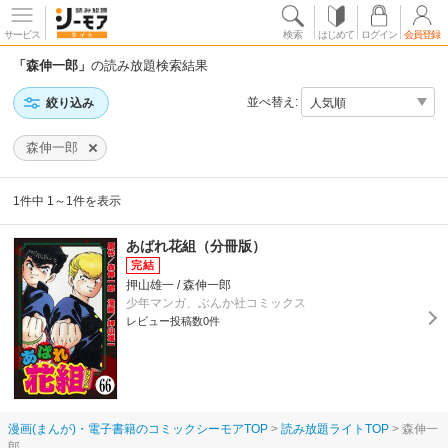
サービス
検索
はじめて
ログイン
会員登録
「森伸一郎」
の読み放題検索結果
並べ替え:
絞り込み
森伸一郎
1件中 1～1件を表示
あばれ花組（分冊版）
押山雄一 / 森伸一郎
少年マンガ、ぶんか社コミックス
レビュー投稿数0件
漫画(まんが)・電子書籍のコミックシーモアTOP
読み放題ライトTOP
森伸一
郎