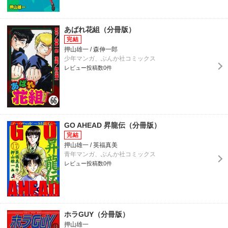
あばれ花組（分冊版）
押山雄一 / 森伸一郎
少年マンガ、ぶんか社コミックス
レビュー投稿数0件
GO AHEAD 昇龍伝（分冊版）
押山雄一 / 英福真美
青年マンガ、ぶんか社コミックス
レビュー投稿数0件
ホラGUY（分冊版）
押山雄一