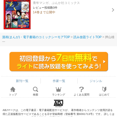
青年マンガ、ぶんか社コミックス
レビュー投稿数0件
14巻まで公開中
漫画(まんが)・電子書籍のコミックシーモアTOP
読み放題ライトTOP
押山雄
一
新刊一覧
作家一覧
ジャンル
トップ
検索
ランキング
よくある質問
はじめて
ABJマークは、この電子書店・電子書籍配信サービスが、 著作権者からコンテンツ使用許諾を
得た正規版配信サービスであることを示す登録商標（登録番号 第6091713号）です。 詳しくは