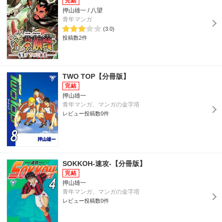
押山雄一 / 八望
青年マンガ
(3.0)
投稿数2件
TWO TOP【分冊版】
押山雄一
青年マンガ、マンガの金字塔
レビュー投稿数0件
SOKKOH-速攻-【分冊版】
押山雄一
青年マンガ、マンガの金字塔
レビュー投稿数0件