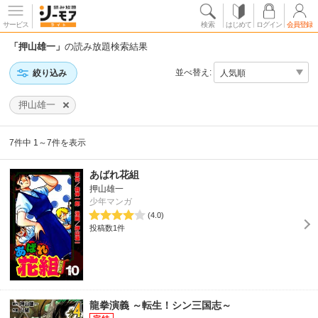
サービス
検索
はじめて
ログイン
会員登録
「押山雄一」
の読み放題検索結果
並べ替え:
絞り込み
押山雄一
7件中 1～7件を表示
あばれ花組
押山雄一
少年マンガ
(4.0)
投稿数1件
龍拳演義 ～転生！シン三国志～