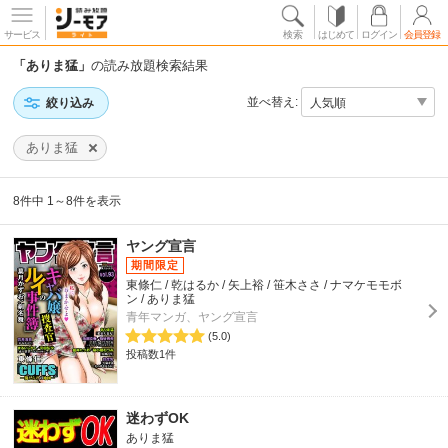
サービス
検索
はじめて
ログイン
会員登録
「ありま猛」
の読み放題検索結果
並べ替え:
絞り込み
ありま猛
8件中 1～8件を表示
ヤング宣言
東條仁 / 乾はるか / 矢上裕 / 笹木ささ / ナマケモモボ
ン / ありま猛
青年マンガ、ヤング宣言
(5.0)
投稿数1件
迷わずOK
ありま猛