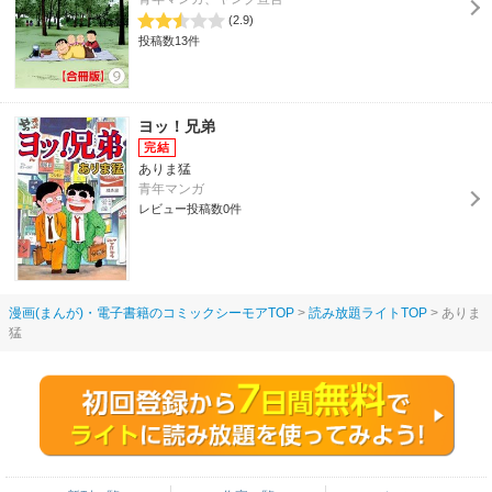
(2.9)
投稿数13件
ヨッ！兄弟
ありま猛
青年マンガ
レビュー投稿数0件
漫画(まんが)・電子書籍のコミックシーモアTOP
読み放題ライトTOP
ありま
猛