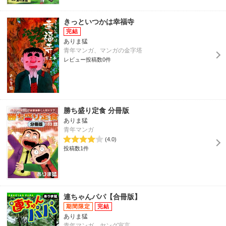
きっといつかは幸福寺
ありま猛
青年マンガ、マンガの金字塔
レビュー投稿数0件
勝ち盛り定食 分冊版
ありま猛
青年マンガ
(4.0)
投稿数1件
連ちゃんパパ【合冊版】
ありま猛
青年マンガ、ヤング宣言