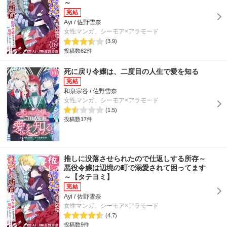
～
Ayi / 佐野雪奈
女性マンガ、シーモア×アラモード
(3.9)
投稿数62件
死に戻り令嬢は、二度目の人生で愛を知る
和泉宗谷 / 佐野雪奈
女性マンガ、シーモア×アラモード
(1.5)
投稿数17件
推しに没落させられたので仕返しする所存～
悪役令嬢は辺境の町で溺愛されて困ってます
～【タテヨミ】
Ayi / 佐野雪奈
女性マンガ、シーモア×アラモード
(4.7)
投稿数9件