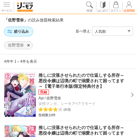
サービス
検索
はじめて
ログイン
会員登録
「佐野雪奈」
の読み放題検索結果
並べ替え:
絞り込み
佐野雪奈
4件中 1～4件を表示
推しに没落させられたので仕返しする所存～
悪役令嬢は辺境の町で溺愛されて困ってます
～【電子単行本版/限定特典付き】
Ayi / 佐野雪奈
女性マンガ、シーモア×アラモード
(4.0)
投稿数10件
推しに没落させられたので仕返しする所存～
悪役令嬢は辺境の町で溺愛されて困ってます