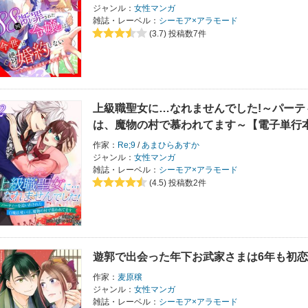
ジャンル：
女性マンガ
雑誌・レーベル：
シーモア×アラモード
(3.7)
投稿数7件
上級職聖女に…なれませんでした!～パー
は、魔物の村で慕われてます～【電子単行本
作家：
Re;9
/
あまひらあすか
ジャンル：
女性マンガ
雑誌・レーベル：
シーモア×アラモード
(4.5)
投稿数2件
遊郭で出会った年下お武家さまは6年も初
作家：
麦原穣
ジャンル：
女性マンガ
雑誌・レーベル：
シーモア×アラモード