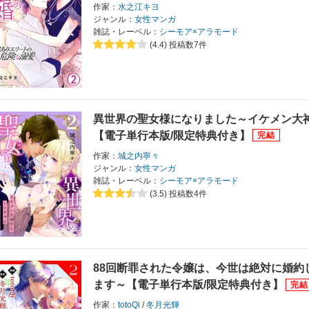
作家：
水之江キヨ
ジャンル：
女性マンガ
雑誌・レーベル：
シーモア×アラモード
(4.4)
投稿数7件
異世界の聖女様になりました～イケメン大
【電子単行本版/限定特典付き】
作家：
城之内寧々
ジャンル：
女性マンガ
雑誌・レーベル：
シーモア×アラモード
(3.5)
投稿数4件
88回断罪された令嬢は、今世は絶対に婚約
ます～【電子単行本版/限定特典付き】
作家：
totoQi
/
冬月光輝