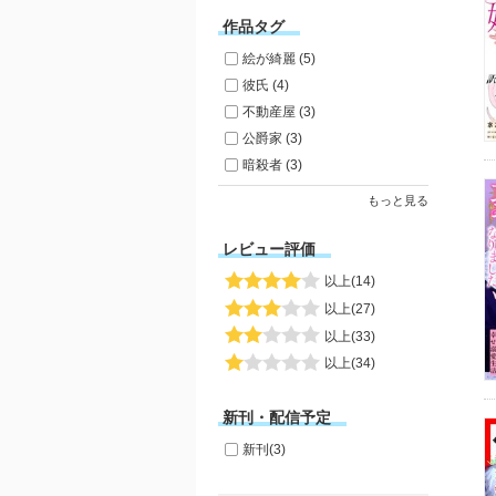
作品タグ
絵が綺麗 (5)
彼氏 (4)
不動産屋 (3)
公爵家 (3)
暗殺者 (3)
もっと見る
レビュー評価
以上(14)
以上(27)
以上(33)
以上(34)
新刊・配信予定
新刊(3)