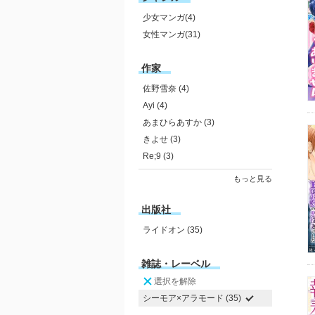
少女マンガ(4)
女性マンガ(31)
作家
佐野雪奈 (4)
Ayi (4)
あまひらあすか (3)
きよせ (3)
Re;9 (3)
もっと見る
出版社
ライドオン (35)
雑誌・レーベル
選択を解除
シーモア×アラモード (35)