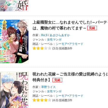
上級職聖女に…なれませんでした!～パー
は、魔物の村で慕われてます～
作家：
Re;9
/
あまひらあすか
ジャンル：
女性マンガ
雑誌・レーベル：
シーモア×アラモード
(3.0)
投稿数8件
呪われた花嫁～ご当主様の愛は呪縛のよう
特典付き】
作家：
草野ライス
ジャンル：
女性マンガ
雑誌・レーベル：
シーモア×アラモード
(4.0)
投稿数3件