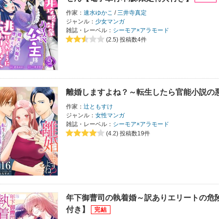
作家：
速水ゆかこ
/
三井寺真定
ジャンル：
少女マンガ
雑誌・レーベル：
シーモア×アラモード
(2.5)
投稿数4件
離婚しますよね？～転生したら官能小説の
作家：
辻ともすけ
ジャンル：
女性マンガ
雑誌・レーベル：
シーモア×アラモード
(4.2)
投稿数19件
年下御曹司の執着婚～訳ありエリートの危
付き】