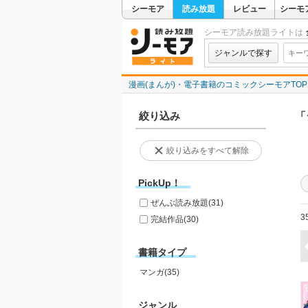
シーモア
読み放題
レビュー
シーモ
シーモア読み放題ライトは
ジャンルで探す
漫画(まんが)・電子書籍のコミックシーモアTOP
絞り込み
「
絞り込みをすべて解除
PickUp！
ぜんぶ読み放題
(31)
3
完結作品
(30)
書籍タイプ
マンガ(35)
ジャンル