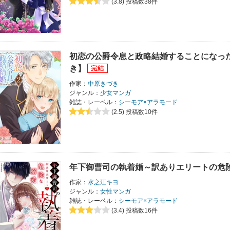
(3.8)
投稿数38件
初恋の公爵令息と政略結婚することになっ
き】
作家：
中原きづき
ジャンル：
少女マンガ
雑誌・レーベル：
シーモア×アラモード
(2.5)
投稿数10件
年下御曹司の執着婚～訳ありエリートの危
作家：
水之江キヨ
ジャンル：
女性マンガ
雑誌・レーベル：
シーモア×アラモード
(3.4)
投稿数16件