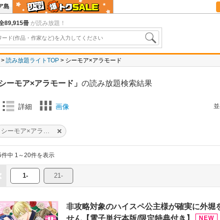
ア島
全89,915冊
が読み放題！
読み放題ライトTOP
シーモア×アラモード
シーモア×アラモード」
の読み放題検索結果
並
詳細
画像
シーモア×アラモード
5件中 1～20件を表示
1-
21-
非攻略対象のハイスペ公主様が確実に外堀
せん【電子単行本版/限定特典付き】