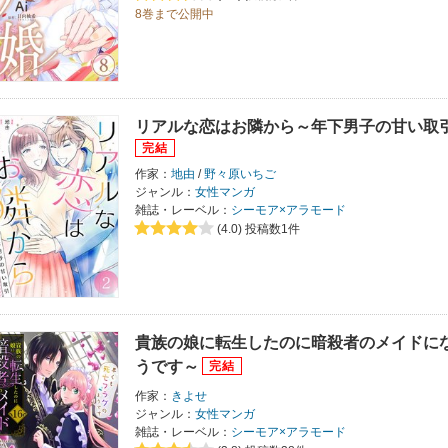
8巻まで公開中
リアルな恋はお隣から～年下男子の甘い取
作家：
地由
/
野々原いちご
ジャンル：
女性マンガ
雑誌・レーベル：
シーモア×アラモード
(4.0)
投稿数1件
貴族の娘に転生したのに暗殺者のメイドに
うです～
作家：
きよせ
ジャンル：
女性マンガ
雑誌・レーベル：
シーモア×アラモード