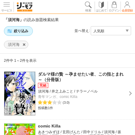
サービス
検索
はじめて
ログイン
会員登録
「須河海」
の読み放題検索結果
並べ替え:
絞り込み
須河海
2件中 1～2件を表示
ダルマ様の贄 ～孕ませたい者、この指とまれ
～（分冊版）
須河海 / 井之上みこと / テラーノベル
青年マンガ、comic Killa
(3.0)
投稿数1件
comic Killa
あきつみずほ / 玄田げんた / 田中ドリル / 須河海 / 坂