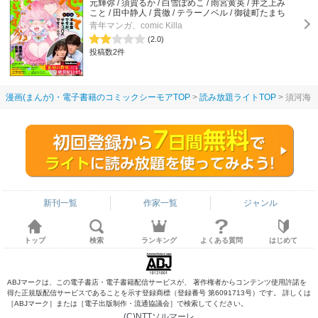
元輝弥 / 須賀るか / 白雪ぽめこ / 雨宮黄英 / 井之上み
こと / 田中静人 / 貫徹 / テラーノベル / 御徒町たまち
青年マンガ、comic Killa
(2.0)
投稿数2件
漫画(まんが)・電子書籍のコミックシーモアTOP
読み放題ライトTOP
須河海
新刊一覧
作家一覧
ジャンル
トップ
検索
ランキング
よくある質問
はじめて
ABJマークは、この電子書店・電子書籍配信サービスが、 著作権者からコンテンツ使用許諾を
得た正規版配信サービスであることを示す登録商標（登録番号 第6091713号）です。 詳しくは
［ABJマーク］または［電子出版制作・流通協議会］で検索してください。
(C)NTTソルマーレ