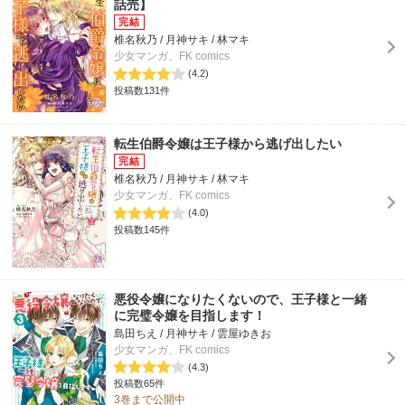
話売】
椎名秋乃 / 月神サキ / 林マキ
少女マンガ、FK comics
(4.2)
投稿数131件
転生伯爵令嬢は王子様から逃げ出したい
椎名秋乃 / 月神サキ / 林マキ
少女マンガ、FK comics
(4.0)
投稿数145件
悪役令嬢になりたくないので、王子様と一緒
に完璧令嬢を目指します！
島田ちえ / 月神サキ / 雲屋ゆきお
少女マンガ、FK comics
(4.3)
投稿数65件
3巻まで公開中