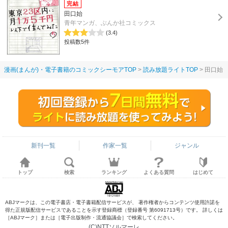
田口始
青年マンガ、ぶんか社コミックス
(3.4)
投稿数5件
漫画(まんが)・電子書籍のコミックシーモアTOP
読み放題ライトTOP
田口始
新刊一覧
作家一覧
ジャンル
トップ
検索
ランキング
よくある質問
はじめて
ABJマークは、この電子書店・電子書籍配信サービスが、 著作権者からコンテンツ使用許諾を
得た正規版配信サービスであることを示す登録商標（登録番号 第6091713号）です。 詳しくは
［ABJマーク］または［電子出版制作・流通協議会］で検索してください。
(C)NTTソルマーレ