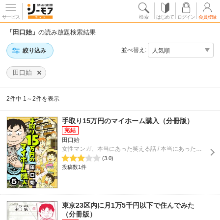
サービス
検索
はじめて
ログイン
会員登録
「田口始」
の読み放題検索結果
並べ替え:
絞り込み
田口始
2件中 1～2件を表示
手取り15万円のマイホーム購入（分冊版）
田口始
女性マンガ、本当にあった笑える話 / 本当にあった笑える話 スペシャル
(3.0)
投稿数1件
東京23区内に月1万5千円以下で住んでみた
（分冊版）