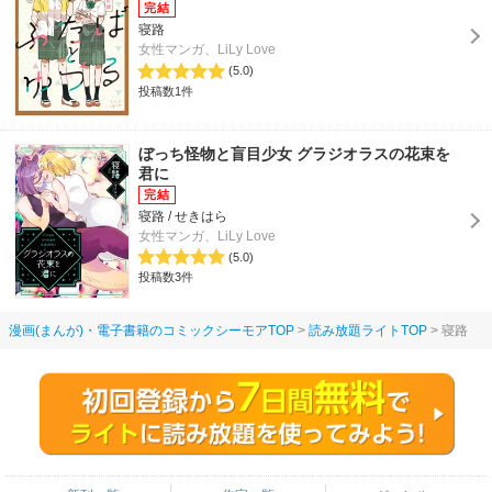
寝路
女性マンガ、LiLy Love
(5.0)
投稿数1件
ぼっち怪物と盲目少女 グラジオラスの花束を
君に
寝路 / せきはら
女性マンガ、LiLy Love
(5.0)
投稿数3件
漫画(まんが)・電子書籍のコミックシーモアTOP
読み放題ライトTOP
寝路