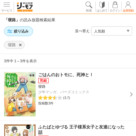
サービス
検索
はじめて
ログイン
会員登録
「寝路」
の読み放題検索結果
並べ替え:
絞り込み
寝路
3件中 1～3件を表示
ごはんのおトモに、死神と！
寝路
少年マンガ、バーズコミックス
(3.7)
投稿数3件
ふたばとゆづる 王子様系女子と友達になった
話