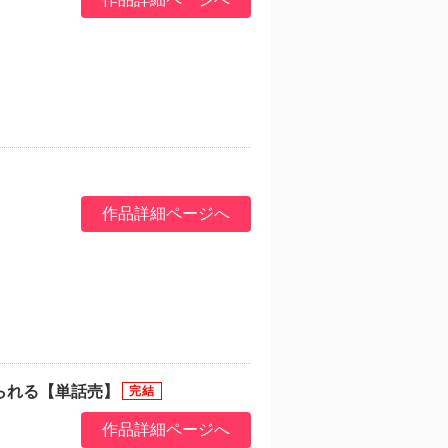
作品詳細ページへ
られる【単話売】
作品詳細ページへ