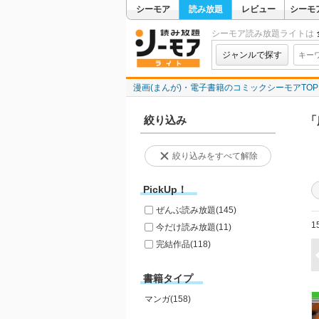
シーモア
読み放題
レビュー
シーモ
シーモア読み放題ライトは
ジャンルで探す
漫画(まんが)・電子書籍のコミックシーモアTOP
絞り込み
「
絞り込みをすべて解除
PickUp！
ぜんぶ読み放題
(145)
1
今だけ読み放題
(11)
完結作品
(118)
書籍タイプ
マンガ(158)