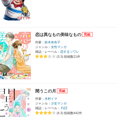
恋は異なもの美味なもの
作家：
鈴木有布子
ジャンル：
女性マンガ
雑誌・レーベル：
恋するソワレ
(3.3)
投稿数21件
閏うこの月
作家：
木村イマ
ジャンル：
少女マンガ
雑誌・レーベル：
.FiZZ
(4.3)
投稿数442件