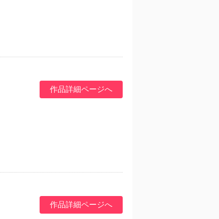
作品詳細ページへ
作品詳細ページへ