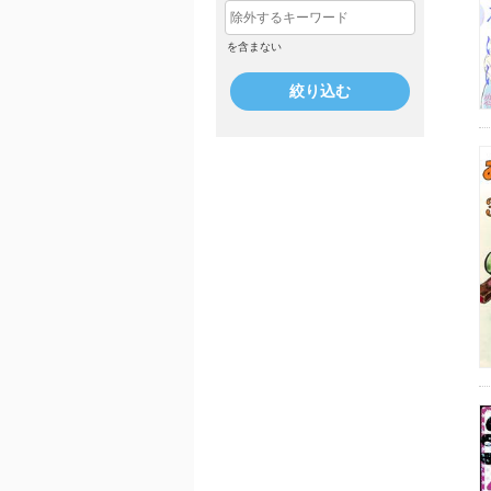
を含まない
絞り込む