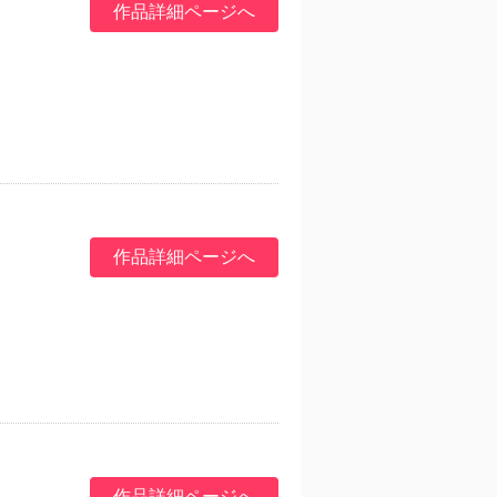
作品詳細ページへ
作品詳細ページへ
作品詳細ページへ