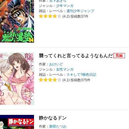
作家：
宮下あきら
ジャンル：
少年マンガ
雑誌・レーベル：
週刊少年ジャンプ
(4.2)
投稿数37件
襲ってくれと言ってるようなもんだ
作家：
おけいど
ジャンル：
女性マンガ
雑誌・レーベル：
スキして?桃色日記
(4.1)
投稿数375件
静かなるドン
作家：
新田たつお