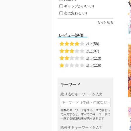
ギャップがいい (8)
恋に変わる (8)
もっと見る
レビュー評価
以上(58)
以上(97)
以上(113)
以上(116)
キーワード
絞り込むキーワードを入力
複数のキーワードをスペースで区切っ
て入力すると、すべてのキーワードに
一致する検索結果が表示されます
除外するキーワードを入力