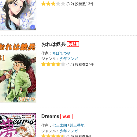
(3.2)
投稿数13件
おれは鉄兵
作家：
ちばてつや
ジャンル：
少年マンガ
(4.4)
投稿数27件
Dreams
作家：
七三太朗
/
川三番地
ジャンル：
少年マンガ
(4.6)
投稿数9件