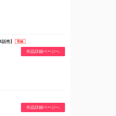
単話売】
作品詳細ページへ
作品詳細ページへ