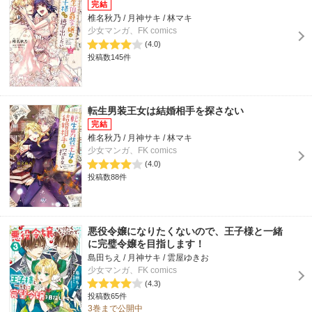
椎名秋乃 / 月神サキ / 林マキ
少女マンガ、FK comics
(4.0)
投稿数145件
転生男装王女は結婚相手を探さない
椎名秋乃 / 月神サキ / 林マキ
少女マンガ、FK comics
(4.0)
投稿数88件
悪役令嬢になりたくないので、王子様と一緒
に完璧令嬢を目指します！
島田ちえ / 月神サキ / 雲屋ゆきお
少女マンガ、FK comics
(4.3)
投稿数65件
3巻まで公開中