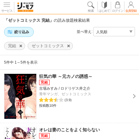
サービス
検索
はじめて
ログイン
会員登録
「ゼットコミックス 完結」
の読み放題検索結果
並べ替え:
絞り込み
完結
ゼットコミックス
5件中 1～5件を表示
狂気の華 ～元カノの誘惑～
古場みすみ / ロドリゲス井之介
青年マンガ、ゼットコミックス
(3.9)
投稿数10件
オレは妻のことをよく知らない