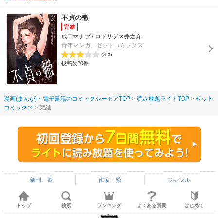
不貞の轍
成田マナブ / ロドリゲス井之介
青年マンガ、ゼットコミックス
(3.3)
投稿数20件
漫画(まんが)・電子書籍のコミックシーモアTOP
読み放題ライトTOP
ゼット
コミックス
完結
新刊一覧
作家一覧
ジャンル
トップ
検索
ランキング
よくある質問
はじめて