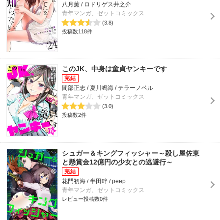
八月薫 / ロドリゲス井之介
青年マンガ、ゼットコミックス
(3.8)
投稿数118件
このJK、中身は童貞ヤンキーです
間部正志 / 夏川鳴海 / テラーノベル
青年マンガ、ゼットコミックス
(3.0)
投稿数2件
シュガー＆キングフィッシャー～殺し屋佐東
と懸賞金12億円の少女との逃避行～
花門初海 / 半田畔 / peep
青年マンガ、ゼットコミックス
レビュー投稿数0件