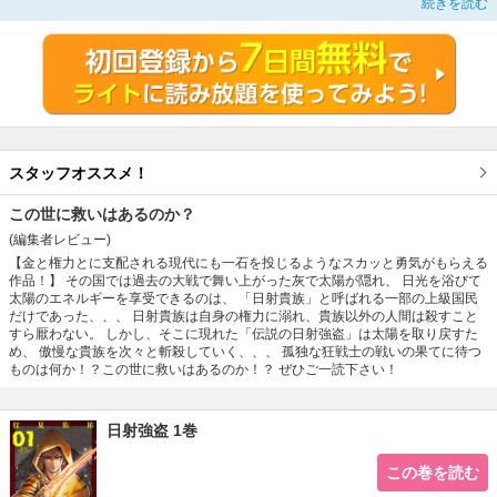
続きを読む
伝説の日射強盗「ウラシマ」のSFバイオレンス剣戟、開幕!!
スタッフオススメ！
この世に救いはあるのか？
(編集者レビュー)
【金と権力とに支配される現代にも一石を投じるようなスカッと勇気がもらえる
作品！】 その国では過去の大戦で舞い上がった灰で太陽が隠れ、 日光を浴びて
太陽のエネルギーを享受できるのは、 「日射貴族」と呼ばれる一部の上級国民
だけであった、、、 日射貴族は自身の権力に溺れ、貴族以外の人間は殺すこと
すら厭わない。 しかし、そこに現れた「伝説の日射強盗」は太陽を取り戻すた
め、 傲慢な貴族を次々と斬殺していく、、、 孤独な狂戦士の戦いの果てに待つ
ものは何か！？この世に救いはあるのか！？ ぜひご一読下さい！
日射強盗 1巻
この巻を読む