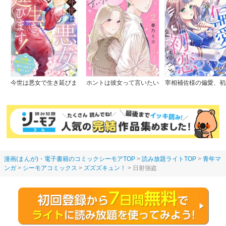
今世は悪女で生き延びま
ホントは彼女って言いたい
宰相補佐様の偏愛、初
す！～玉の輿は死亡フラグ
のに。
つき
なので、落ちこぼれを婿に
します～
漫画(まんが)・電子書籍のコミックシーモアTOP
読み放題ライトTOP
青年マ
ンガ
シーモアコミックス
ズズズキュン！
日射強盗