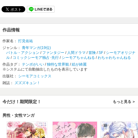
作品情報
作家名：
打見佑祐
ジャンル：
青年マンガ(19位)
バトル・アクション
/
ファンタジー
/
人間ドラマ
/
冒険
/
SF
/
シーモアオリジナ
ル
/
コミックシーモア独占･先行
/
シーモアちゃんねる
/
わちゃわちゃんねる
作品タグ：
テンポがいい
/
独特な世界観
/
絵が綺麗
※システムにて自動抽出したものを表示しています
出版社：
シーモアコミックス
雑誌：
ズズズキュン！
今だけ！期間限定！
もっと見る
男性・女性マンガ