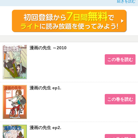
続きを読む
そして同時に彼女は駆け出しの新人漫画家「ひびきみはる」でもあった 。
新人漫画家と高校の教師を兼ねる響美晴が展開するコメディ漫画シリーズの初稿
版集。
「まるちぷるCAFE」より発行の自主出版誌３冊をあわせて電子書籍化。
2005年5月COMITIA72:漫画の先生（１）「不屈の卵」/
2006年2月COMITIA75:漫画の先生（２）「才能の宝庫」/
2010年12月コミケット79:「私と母と私の漫画（漫画の先生外伝）」/
（全年齢向け：本文モノクロ：71p）
漫画の先生 ～2010
※本作はなかせよしみの個人誌作品の電子書籍版となります。【74ページ】
この巻を読む
漫画の先生 ep1.
この巻を読む
漫画の先生 ep2.