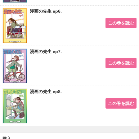
漫画の先生 ep6.
この巻を読む
漫画の先生 ep7.
この巻を読む
漫画の先生 ep8.
この巻を読む
購入