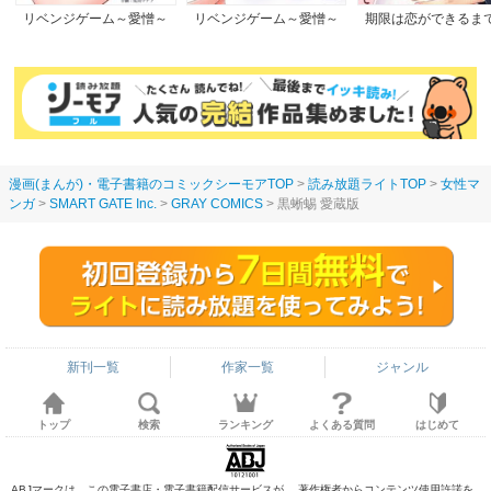
リベンジゲーム～愛憎～
リベンジゲーム～愛憎～
期限は恋ができるま
【電子限定単行本】
漫画(まんが)・電子書籍のコミックシーモアTOP
読み放題ライトTOP
女性マ
ンガ
SMART GATE Inc.
GRAY COMICS
黒蜥蜴 愛蔵版
新刊一覧
作家一覧
ジャンル
トップ
検索
ランキング
よくある質問
はじめて
ABJマークは、この電子書店・電子書籍配信サービスが、 著作権者からコンテンツ使用許諾を