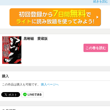
続きを読む
名探偵・明智小五郎は完璧な作戦で黒蜥蜴を待ち受けるが、彼女の狡猾な罠がそ
れを上回る。
プライドを賭けた二人の対決は、追う者と追われる者の立場を超え、やがて妖し
い愛と官能の渦へと堕ちていく。人間の心の奥底に潜む欲望と倒錯した美意識
が、見る者を惑わせる。
江戸川乱歩の不朽の名作を、村崎百郎と森園みるくが狂気とエロティシズムで染
め上げる、怪奇ロマンの決定版！
黒蜥蜴 愛蔵版
この巻を読む
購入
この作品は購入も可能です。
購入ページへ