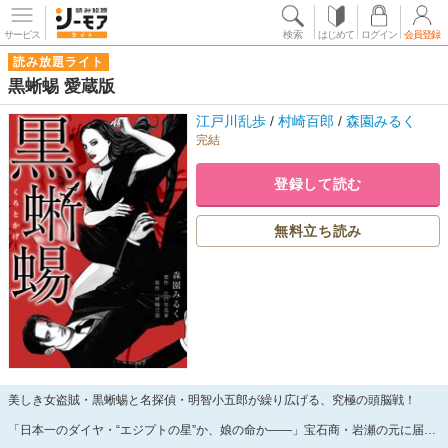
サービス
検索
はじめて
ログイン
会員登録
読み放題ライト
黒蜥蜴 愛蔵版
江戸川乱歩
/
村崎百郎
/
森園みるく
完結
登録して読む
無料立ち読み
美しき女盗賊・黒蜥蜴と名探偵・明智小五郎が繰り広げる、究極の頭脳戦！
「日本一のダイヤ・“エジプトの星”か、娘の命か――」宝石商・岩瀬の元に届い
た一通の予告状。差出人は、神出鬼没の女盗賊・黒蜥蜴。岩瀬から依頼を受けた