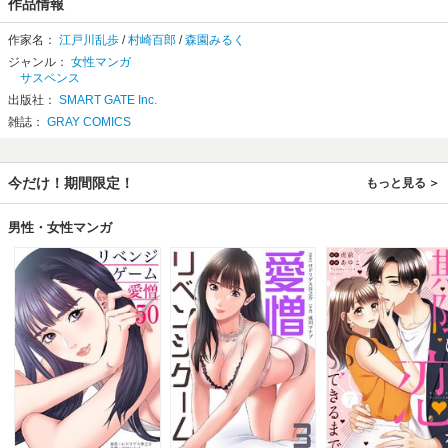
作品情報
作家名：
江戸川乱歩
/
村崎百郎
/
森園みるく
ジャンル：
女性マンガ
サスペンス
出版社：
SMART GATE Inc.
雑誌：
GRAY COMICS
今だけ！期間限定！
もっと見る
男性・女性マンガ