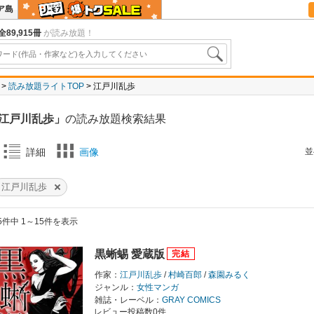
ア島
全89,915冊
が読み放題！
読み放題ライトTOP
江戸川乱歩
江戸川乱歩」
の読み放題検索結果
並
詳細
画像
江戸川乱歩
5件中 1～15件を表示
黒蜥蜴 愛蔵版
作家：
江戸川乱歩
/
村崎百郎
/
森園みるく
ジャンル：
女性マンガ
雑誌・レーベル：
GRAY COMICS
レビュー投稿数0件