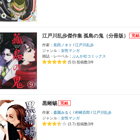
江戸川乱歩傑作集 孤島の鬼（分冊版）
作家：
長田ノオト
/
江戸川乱歩
ジャンル：
女性マンガ
雑誌・レーベル：
ぶんか社コミックス
(5.0)
投稿数3件
黒蜥蜴
作家：
森園みるく
/
村崎百郎
/
江戸川乱歩
ジャンル：
女性マンガ
(3.7)
投稿数3件