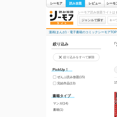
シーモア
読み放題
レビュー
シーモ
シーモア読み放題ライトは
ジャンルで探す
漫画(まんが)・電子書籍のコミックシーモアTOP
絞り込み
「
絞り込みをすべて解除
PickUp！
ぜんぶ読み放題
(15)
1
完結作品
(13)
書籍タイプ
マンガ(14)
書籍(1)