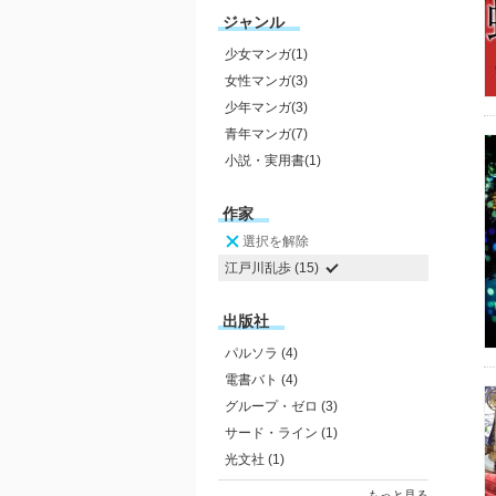
ジャンル
少女マンガ(1)
女性マンガ(3)
少年マンガ(3)
青年マンガ(7)
小説・実用書(1)
作家
選択を解除
江戸川乱歩 (15)
出版社
パルソラ (4)
電書バト (4)
グループ・ゼロ (3)
サード・ライン (1)
光文社 (1)
もっと見る