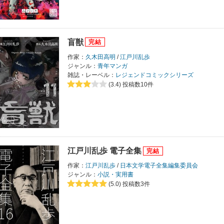
盲獣
作家：
久木田高明
/
江戸川乱歩
ジャンル：
青年マンガ
雑誌・レーベル：
レジェンドコミックシリーズ
(3.4)
投稿数10件
江戸川乱歩 電子全集
作家：
江戸川乱歩
/
日本文学電子全集編集委員会
ジャンル：
小説・実用書
(5.0)
投稿数3件