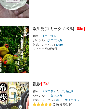
双生児(コミックノベル)
作家：
江戸川乱歩
ジャンル：
少年マンガ
雑誌・レーベル：
izure
レビュー投稿数0件
乱歩
作家：
犬木加奈子
/
江戸川乱歩
ジャンル：
少女マンガ
雑誌・レーベル：
ホラーエクスタシー
(5.0)
投稿数3件