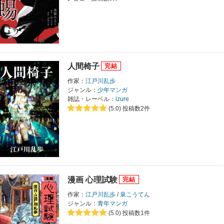
人間椅子
作家：
江戸川乱歩
ジャンル：
少年マンガ
雑誌・レーベル：
izure
(5.0)
投稿数2件
漫画 心理試験
作家：
江戸川乱歩
/
泉こうてん
ジャンル：
青年マンガ
(5.0)
投稿数1件