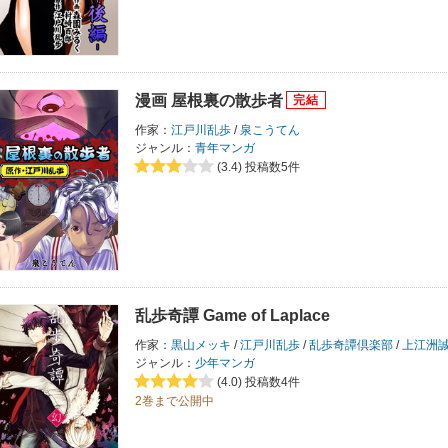
漫画 屋根裏の散歩者
作家：
江戸川乱歩
/
泉こうてん
ジャンル：
青年マンガ
(3.4)
投稿数5件
乱歩奇譚 Game of Laplace
作家：
黒山メッキ
/
江戸川乱歩
/
乱歩奇譚倶楽部
/
上江洲
ジャンル：
少年マンガ
(4.0)
投稿数4件
2巻まで公開中