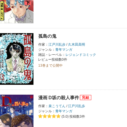
孤島の鬼
作家：
江戸川乱歩
/
久木田高明
ジャンル：
青年マンガ
雑誌・レーベル：
レジェンドコミック
レビュー投稿数0件
13巻まで公開中
漫画 D坂の殺人事件
作家：
泉こうてん
/
江戸川乱歩
ジャンル：
青年マンガ
(5.0)
投稿数3件