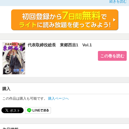
続きを読む
島だった。この会社、ちゃんと給料出るのかなァ…？
代表取締役総長 東郷西吉1 Vol.1
この巻を読む
購入
この作品は購入も可能です。
購入ページへ