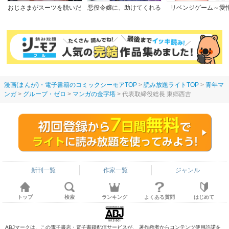
おじさまがスーツを脱いだ
悪役令嬢に、助けてくれる
リベンジゲーム～愛
なら
ヒーローなんていません
【完全版】
漫画(まんが)・電子書籍のコミックシーモアTOP
読み放題ライトTOP
青年マ
ンガ
グループ・ゼロ
マンガの金字塔
代表取締役総長 東郷西吉
新刊一覧
作家一覧
ジャンル
トップ
検索
ランキング
よくある質問
はじめて
ABJマークは、この電子書店・電子書籍配信サービスが、 著作権者からコンテンツ使用許諾を