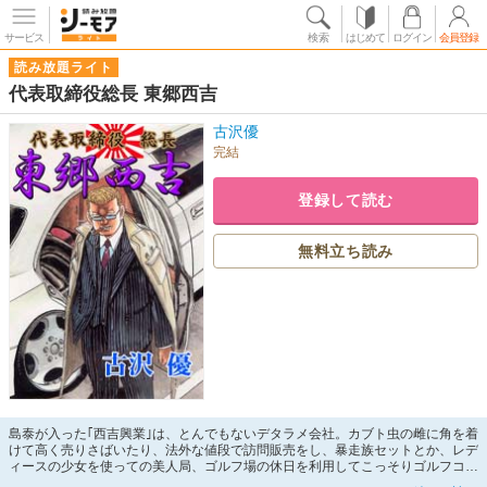
サービス
検索
はじめて
ログイン
会員登録
読み放題ライト
代表取締役総長 東郷西吉
古沢優
完結
登録して読む
無料立ち読み
島泰が入った｢西吉興業｣は、とんでもないデタラメ会社。カブト虫の雌に角を着
けて高く売りさばいたり、法外な値段で訪問販売をし、暴走族セットとか、レデ
ィースの少女を使っての美人局、ゴルフ場の休日を利用してこっそりゴルフコン
ペをやらせるなど、ハチャメチャなものばかり。ひどい目に遭うのは、いつも花