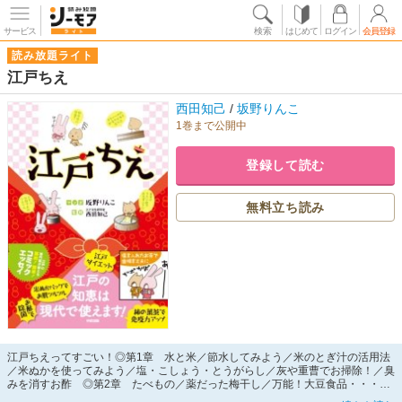
サービス
検索
はじめて
ログイン
会員登録
読み放題ライト
江戸ちえ
西田知己
/
坂野りんこ
1巻まで公開中
登録して読む
無料立ち読み
江戸ちえってすごい！◎第1章 水と米／節水してみよう／米のとぎ汁の活用法
／米ぬかを使ってみよう／塩・こしょう・とうがらし／灰や重曹でお掃除！／臭
みを消すお酢 ◎第2章 たべもの／薬だった梅干し／万能！大豆食品・・・江
戸の知恵は現代で使えます。節水の方法、暑い夏・寒い冬の乗り越え方、お肌つ