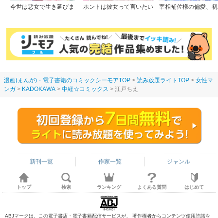
今世は悪女で生き延びま
ホントは彼女って言いたい
宰相補佐様の偏愛、初
す！～玉の輿は死亡フラグ
のに。
つき
なので、落ちこぼれを婿に
します～
漫画(まんが)・電子書籍のコミックシーモアTOP
読み放題ライトTOP
女性マ
ンガ
KADOKAWA
中経☆コミックス
江戸ちえ
新刊一覧
作家一覧
ジャンル
トップ
検索
ランキング
よくある質問
はじめて
ABJマークは、この電子書店・電子書籍配信サービスが、 著作権者からコンテンツ使用許諾を