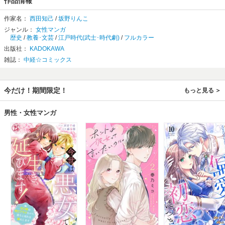
作品情報
作家名：
西田知己
/
坂野りんこ
ジャンル：
女性マンガ
歴史
/
教養･文芸
/
江戸時代(武士･時代劇)
/
フルカラー
出版社：
KADOKAWA
雑誌：
中経☆コミックス
今だけ！期間限定！
もっと見る
男性・女性マンガ