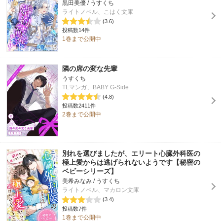
黒田美優 / うすくち
ライトノベル、こはく文庫
(3.6)
投稿数14件
1巻まで公開中
隣の席の変な先輩
うすくち
TLマンガ、BABY G-Side
(4.8)
投稿数2411件
2巻まで公開中
別れを選びましたが、エリート心臓外科医の
極上愛からは逃げられないようです【秘密の
ベビーシリーズ】
美希みなみ / うすくち
ライトノベル、マカロン文庫
(3.4)
投稿数7件
1巻まで公開中