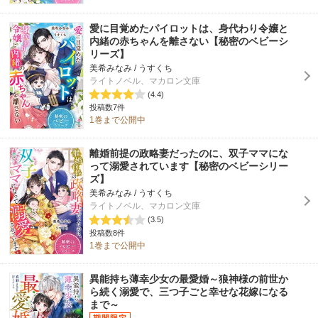
愛に目覚めたパイロットは、身代わり令嬢と
内緒の赤ちゃんを離さない【秘密のベビーシ
リーズ】
美希みなみ / うすくち
ライトノベル、マカロン文庫
(4.4)
投稿数7件
1巻まで公開中
離婚前提の政略妻だったのに、双子ママにな
って溺愛されています【秘密のベビーシリー
ズ】
美希みなみ / うすくち
ライトノベル、マカロン文庫
(3.5)
投稿数8件
1巻まで公開中
異能持ち薄幸少女の最愛婚～狼神様の前世か
ら続く溺愛で、三つ子ごと幸せな花嫁になる
まで～