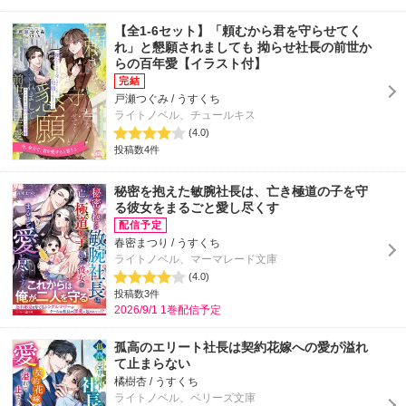
【全1-6セット】「頼むから君を守らせてく
れ」と懇願されましても 拗らせ社長の前世か
らの百年愛【イラスト付】
戸瀬つぐみ / うすくち
ライトノベル、チュールキス
(4.0)
投稿数4件
秘密を抱えた敏腕社長は、亡き極道の子を守
る彼女をまるごと愛し尽くす
春密まつり / うすくち
ライトノベル、マーマレード文庫
(4.0)
投稿数3件
2026/9/1 1巻配信予定
孤高のエリート社長は契約花嫁への愛が溢れ
て止まらない
橘樹杏 / うすくち
ライトノベル、ベリーズ文庫