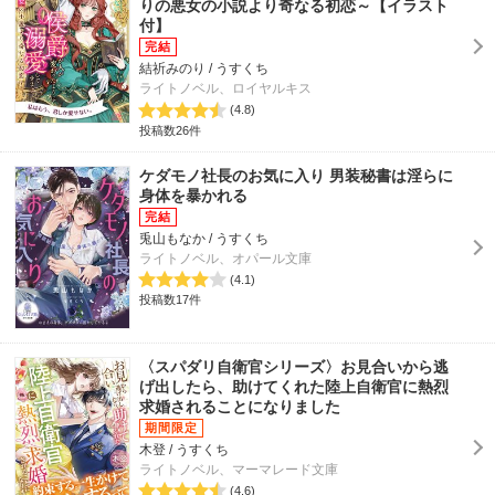
りの悪女の小説より奇なる初恋～【イラスト
付】
結祈みのり / うすくち
ライトノベル、ロイヤルキス
(4.8)
投稿数26件
ケダモノ社長のお気に入り 男装秘書は淫らに
身体を暴かれる
兎山もなか / うすくち
ライトノベル、オパール文庫
(4.1)
投稿数17件
〈スパダリ自衛官シリーズ〉お見合いから逃
げ出したら、助けてくれた陸上自衛官に熱烈
求婚されることになりました
木登 / うすくち
ライトノベル、マーマレード文庫
(4.6)