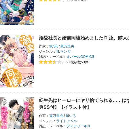
溺愛社長と婚前同棲始めました!? 汝、隣
作家：
96SK
/
東万里央
ジャンル：
TLマンガ
雑誌・レーベル：
オパールCOMICS
(3.9)
投稿数53件
転生先はヒーローにヤリ捨てられる……は
典SS付】【イラスト付】
作家：
東万里央
/
緋いろ
ジャンル：
ライトノベル
雑誌・レーベル：
フェアリーキス