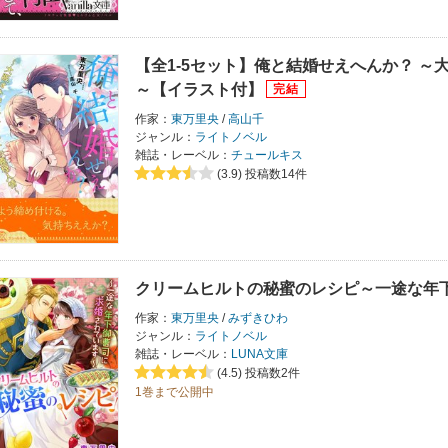
【全1-5セット】俺と結婚せえへんか？ 
～【イラスト付】
作家：
東万里央
/
高山千
ジャンル：
ライトノベル
雑誌・レーベル：
チュールキス
(3.9)
投稿数14件
クリームヒルトの秘蜜のレシピ～一途な年
作家：
東万里央
/
みずきひわ
ジャンル：
ライトノベル
雑誌・レーベル：
LUNA文庫
(4.5)
投稿数2件
1巻まで公開中