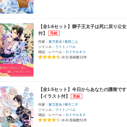
【全1-6セット】獅子王太子は死に戻り公
付】
作家：
東万里央
/
夜咲こん
ジャンル：
ライトノベル
雑誌・レーベル：
ロイヤルキス
(4.5)
投稿数15件
【全1-5セット】今日からあなたの護衛で
【イラスト付】
作家：
東万里央
/
蜂不二子
ジャンル：
ライトノベル
雑誌・レーベル：
ロイヤルキス
(4.4)
投稿数51件