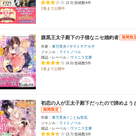
(3.3)
投稿数4件
2巻まで公開中
腹黒王太子殿下の子猫なニセ婚約者
作家：
東万里央
/
サマミヤアカザ
ジャンル：
ライトノベル
雑誌・レーベル：
ヴァニラ文庫
(4.0)
投稿数5件
1巻まで公開中
初恋の人が王太子殿下だったので諦めよう
作家：
東万里央
/
ことね壱花
ジャンル：
ライトノベル
雑誌・レーベル：
ヴァニラ文庫
(3.7)
投稿数3件