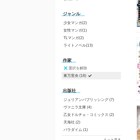
ジャンル
少女マンガ(2)
女性マンガ(1)
TLマンガ(2)
ライトノベル(13)
作家
選択を解除
東万里央 (18)
出版社
ジュリアンパブリッシング (7)
ヴァニラ文庫 (4)
乙女ドルチェ・コミックス (2)
天海社 (2)
パラダイム (1)
もっと見る