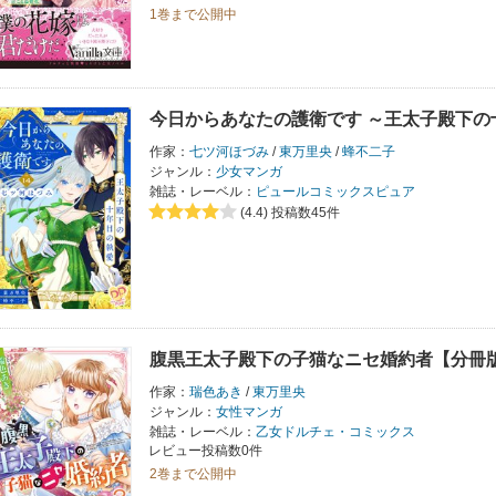
1巻まで公開中
今日からあなたの護衛です ～王太子殿下の
作家：
七ツ河ほづみ
/
東万里央
/
蜂不二子
ジャンル：
少女マンガ
雑誌・レーベル：
ピュールコミックスピュア
(4.4)
投稿数45件
腹黒王太子殿下の子猫なニセ婚約者【分冊
作家：
瑞色あき
/
東万里央
ジャンル：
女性マンガ
雑誌・レーベル：
乙女ドルチェ・コミックス
レビュー投稿数0件
2巻まで公開中