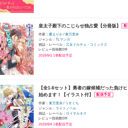
皇太子殿下のこじらせ独占愛【分冊版】
作家：
雁えりか
/
東万里央
ジャンル：
TLマンガ
雑誌・レーベル：
乙女ドルチェ・コミックス
レビュー投稿数0件
2026/9/1 1巻配信予定
【全1-6セット】勇者の嫁候補だった負け
始めます！【イラスト付】
作家：
東万里央
/
うすくち
ジャンル：
ライトノベル
雑誌・レーベル：
ロイヤルキス
レビュー投稿数0件
2026/9/4 1巻配信予定