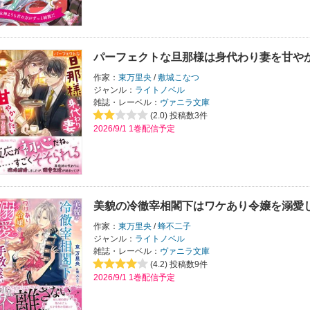
パーフェクトな旦那様は身代わり妻を甘や
作家：
東万里央
/
敷城こなつ
ジャンル：
ライトノベル
雑誌・レーベル：
ヴァニラ文庫
(2.0)
投稿数3件
2026/9/1 1巻配信予定
美貌の冷徹宰相閣下はワケあり令嬢を溺愛
作家：
東万里央
/
蜂不二子
ジャンル：
ライトノベル
雑誌・レーベル：
ヴァニラ文庫
(4.2)
投稿数9件
2026/9/1 1巻配信予定