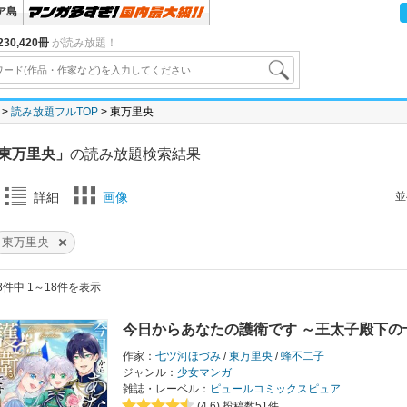
ア島
30,420冊
が読み放題！
読み放題フルTOP
東万里央
東万里央」
の読み放題検索結果
並
詳細
画像
東万里央
8件中 1～18件を表示
今日からあなたの護衛です ～王太子殿下の
作家：
七ツ河ほづみ
/
東万里央
/
蜂不二子
ジャンル：
少女マンガ
雑誌・レーベル：
ピュールコミックスピュア
(4.6)
投稿数51件