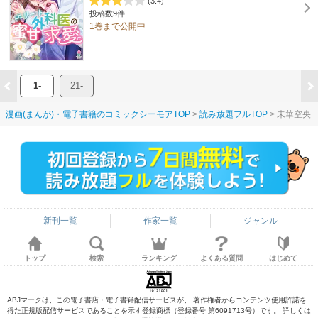
(3.4)
投稿数9件
1巻まで公開中
1-
21-
漫画(まんが)・電子書籍のコミックシーモアTOP
読み放題フルTOP
未華空央
新刊一覧
作家一覧
ジャンル
トップ
検索
ランキング
よくある質問
はじめて
ABJマークは、この電子書店・電子書籍配信サービスが、 著作権者からコンテンツ使用許諾を
得た正規版配信サービスであることを示す登録商標（登録番号 第6091713号）です。 詳しくは