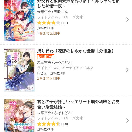
外交官と仮面夫婦を営みます～赤ちゃんを宿
した熱情一夜～
未華空央 / 夜咲こん
ライトノベル、ベリーズ文庫
(4.1)
投稿数17件
1巻まで公開中
成り代わり花嫁の甘やかな憂鬱【分冊版】
未華空央 / おやこどん
ライトノベル、ミーティアノベルス
レビュー投稿数0件
2巻まで公開中
君との子がほしい～エリート脳外科医とお見
合い溺愛結婚～
未華空央 / さばるどろ
ライトノベル、ベリーズ文庫
(4.5)
投稿数21件