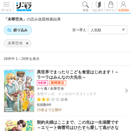
サービス
検索
はじめて
ログイン
会員登録
「未華空央」
の読み放題検索結果
並べ替え:
絞り込み
未華空央
26件中 1～20件を表示
異世界でまったりこども食堂はじめます！～
ラーラはみんなの大先生～
ケケ庵 / 未華空央
女性マンガ、インカローズコミックス
(2.9)
投稿数8件
15巻まで公開中
契約夫婦はここまで、この先は一生溺愛です
～エリート御曹司はひたすら愛して逃がさな