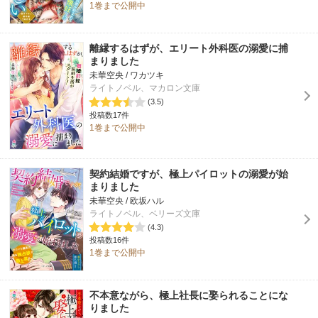
1巻まで公開中
離縁するはずが、エリート外科医の溺愛に捕
まりました
未華空央 / ワカツキ
ライトノベル、マカロン文庫
(3.5)
投稿数17件
1巻まで公開中
契約結婚ですが、極上パイロットの溺愛が始
まりました
未華空央 / 欧坂ハル
ライトノベル、ベリーズ文庫
(4.3)
投稿数16件
1巻まで公開中
不本意ながら、極上社長に娶られることにな
りました