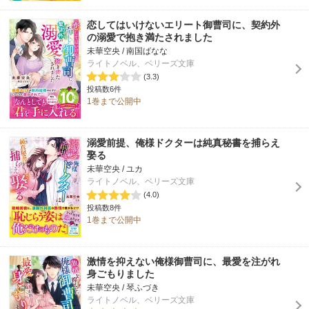
恋してはいけないエリート御曹司に、契約外
の溺愛で抱き満たされました
未華空央 / 南国ばなな
ライトノベル、ベリーズ文庫
(3.3)
投稿数6件
1巻まで公開中
溺愛前提、俺様ドクターは純真秘書を捕らえ
娶る
未華空央 / ユカ
ライトノベル、ベリーズ文庫
(4.0)
投稿数8件
1巻まで公開中
激情を抑えない俺様御曹司に、最愛を注がれ
身ごもりました
未華空央 / 琴ふづき
ライトノベル、ベリーズ文庫