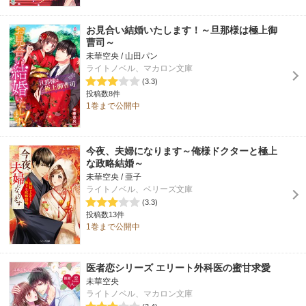
お見合い結婚いたします！～旦那様は極上御
曹司～
未華空央 / 山田パン
ライトノベル、マカロン文庫
(3.3)
投稿数8件
1巻まで公開中
今夜、夫婦になります～俺様ドクターと極上
な政略結婚～
未華空央 / 亜子
ライトノベル、ベリーズ文庫
(3.3)
投稿数13件
1巻まで公開中
医者恋シリーズ エリート外科医の蜜甘求愛
未華空央
ライトノベル、マカロン文庫