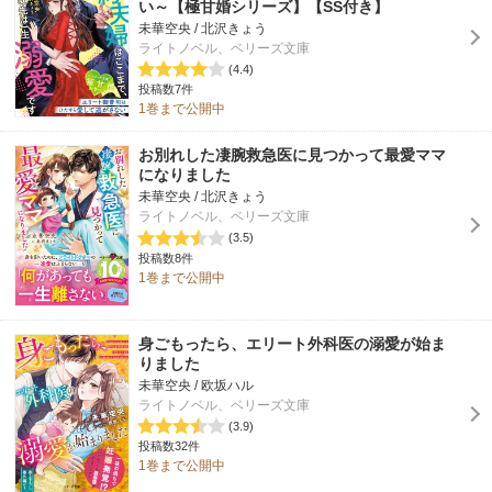
い～【極甘婚シリーズ】【SS付き】
未華空央 / 北沢きょう
ライトノベル、ベリーズ文庫
(4.4)
投稿数7件
1巻まで公開中
お別れした凄腕救急医に見つかって最愛ママ
になりました
未華空央 / 北沢きょう
ライトノベル、ベリーズ文庫
(3.5)
投稿数8件
1巻まで公開中
身ごもったら、エリート外科医の溺愛が始ま
りました
未華空央 / 欧坂ハル
ライトノベル、ベリーズ文庫
(3.9)
投稿数32件
1巻まで公開中