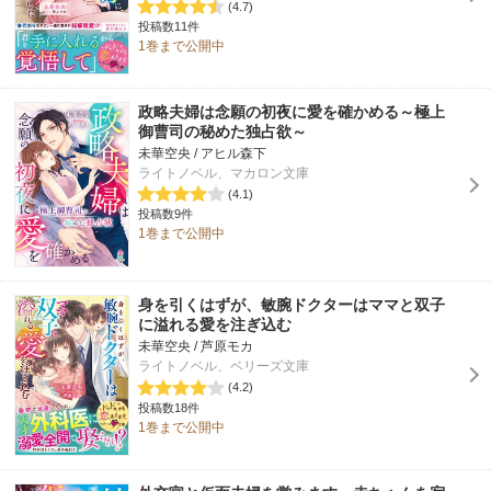
(4.7)
投稿数11件
1巻まで公開中
政略夫婦は念願の初夜に愛を確かめる～極上
御曹司の秘めた独占欲～
未華空央 / アヒル森下
ライトノベル、マカロン文庫
(4.1)
投稿数9件
1巻まで公開中
身を引くはずが、敏腕ドクターはママと双子
に溢れる愛を注ぎ込む
未華空央 / 芦原モカ
ライトノベル、ベリーズ文庫
(4.2)
投稿数18件
1巻まで公開中