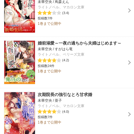
未華空央 / 蔦森えん
ライトノベル、マカロン文庫
(3.4)
投稿数7件
1巻まで公開中
婚前溺愛～一夜の過ちから夫婦はじめます～
未華空央 / すがはら竜
ライトノベル、ベリーズ文庫
(4.2)
投稿数24件
1巻まで公開中
次期院長の強引なとろ甘求婚
未華空央 / 亜子
ライトノベル、マカロン文庫
(4.0)
投稿数7件
1巻まで公開中