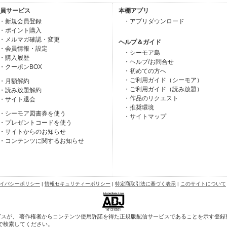
員サービス
本棚アプリ
・新規会員登録
・アプリダウンロード
・ポイント購入
・メルマガ確認・変更
ヘルプ＆ガイド
・会員情報・設定
・シーモア島
・購入履歴
・ヘルプ/お問合せ
・クーポンBOX
・初めての方へ
・ご利用ガイド（シーモア）
・月額解約
・ご利用ガイド（読み放題）
・読み放題解約
・作品のリクエスト
・サイト退会
・推奨環境
・シーモア図書券を使う
・サイトマップ
・プレゼントコードを使う
・サイトからのお知らせ
・コンテンツに関するお知らせ
イバシーポリシー
|
情報セキュリティーポリシー
|
特定商取引法に基づく表示
|
このサイトについて
スが、 著作権者からコンテンツ使用許諾を得た正規版配信サービスであることを示す登録商標
で検索してください。