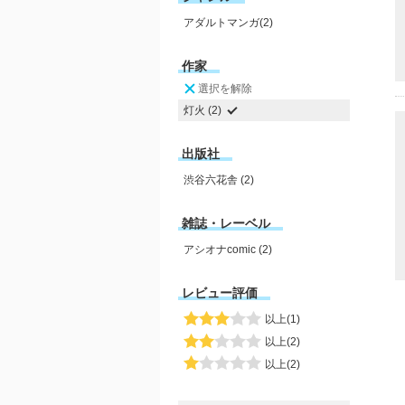
アダルトマンガ(2)
作家
選択を解除
灯火 (2)
出版社
渋谷六花舎 (2)
雑誌・レーベル
アシオナcomic (2)
レビュー評価
以上(1)
以上(2)
以上(2)