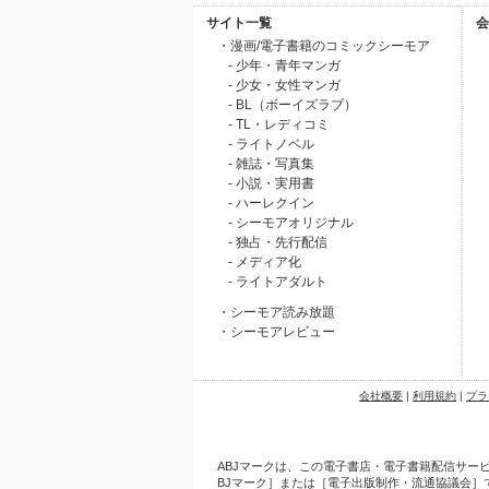
サイト一覧
会
・漫画/電子書籍のコミックシーモア
- 少年・青年マンガ
- 少女・女性マンガ
- BL（ボーイズラブ）
- TL・レディコミ
- ライトノベル
- 雑誌・写真集
- 小説・実用書
- ハーレクイン
- シーモアオリジナル
- 独占・先行配信
- メディア化
- ライトアダルト
・シーモア読み放題
・シーモアレビュー
会社概要
|
利用規約
|
プラ
ABJマークは、この電子書店・電子書籍配信サービ
BJマーク］または［電子出版制作・流通協議会］