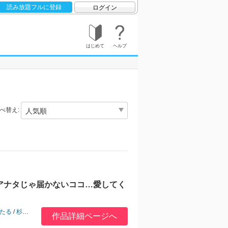
読み放題フルに登録
ログイン
はじめて
ヘルプ
べ替え:
アナタじゃ届かないココ…愛してく
たる
/
杉友カヅヒロ
/
あすぜむ
/
くわがた子
/
味野ひらき
/
よひ
/
黒澤一重
/
Hirosan
作品詳細ページへ