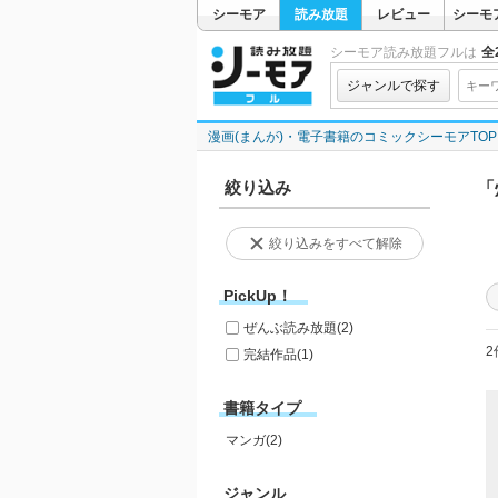
シーモア
読み放題
レビュー
シーモ
シーモア読み放題フルは
全2
ジャンルで探す
漫画(まんが)・電子書籍のコミックシーモアTOP
絞り込み
「
絞り込みをすべて解除
PickUp！
ぜんぶ読み放題
(2)
2
完結作品
(1)
書籍タイプ
マンガ(2)
ジャンル