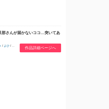
旦那さんが届かないココ…突いてあ
ｈ
/
よひ
/
hiro
/
ドン之介
/
赤木蓮屋
/
めたる☆ハニィ
作品詳細ページへ