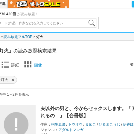
ア島
30,420冊
が読み放題！
読み放題フルTOP
灯火
灯火」
の読み放題検索結果
並
詳細
画像
灯火
件中 1～2件を表示
夫以外の男と、今からセックスします。「
れるの…」【合冊版】
作家：
桐生真澄
/
トウオウ
/
まめこ
/
ひるまこうじ
/
伊香ほ
ジャンル：
アダルトマンガ