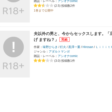
雑誌・レーベル：
アシオナcomic
(2.5)
投稿数2件
1巻まで公開中
夫以外の男と、今からセックスします。「
げ ますね？」
作家：
味野ひらき
/
灯火
/
黒澤一重
/
Hirosan
/
Ｌｉｌｉｔ
ジャンル：
アダルトマンガ
雑誌・レーベル：
アシオナcomic
(3.0)
投稿数1件