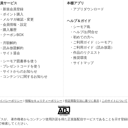
員サービス
本棚アプリ
・新規会員登録
・アプリダウンロード
・ポイント購入
・メルマガ確認・変更
ヘルプ＆ガイド
・会員情報・設定
・シーモア島
・購入履歴
・ヘルプ/お問合せ
・クーポンBOX
・初めての方へ
・ご利用ガイド（シーモア）
・月額解約
・ご利用ガイド（読み放題）
・読み放題解約
・作品のリクエスト
・サイト退会
・推奨環境
・シーモア図書券を使う
・サイトマップ
・プレゼントコードを使う
・サイトからのお知らせ
・コンテンツに関するお知らせ
イバシーポリシー
|
情報セキュリティーポリシー
|
特定商取引法に基づく表示
|
このサイトについて
スが、 著作権者からコンテンツ使用許諾を得た正規版配信サービスであることを示す登録商標
で検索してください。