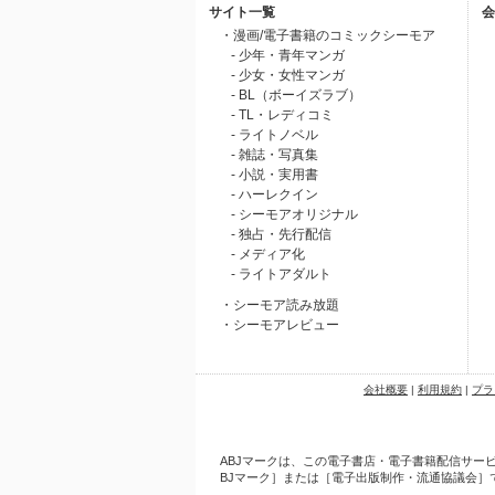
サイト一覧
会
・漫画/電子書籍のコミックシーモア
- 少年・青年マンガ
- 少女・女性マンガ
- BL（ボーイズラブ）
- TL・レディコミ
- ライトノベル
- 雑誌・写真集
- 小説・実用書
- ハーレクイン
- シーモアオリジナル
- 独占・先行配信
- メディア化
- ライトアダルト
・シーモア読み放題
・シーモアレビュー
会社概要
|
利用規約
|
プラ
ABJマークは、この電子書店・電子書籍配信サービ
BJマーク］または［電子出版制作・流通協議会］