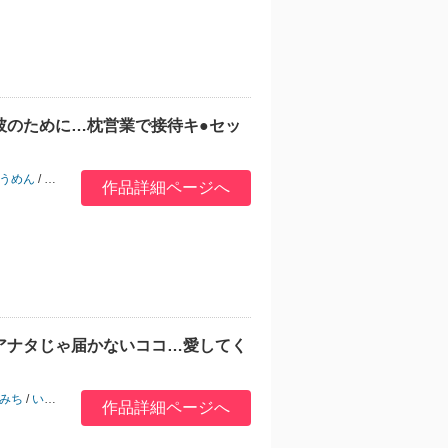
彼のために…枕営業で接待キ●セッ
うめん
/
真夏
/
流嘉
作品詳細ページへ
アナタじゃ届かないココ…愛してく
みち
/
いとだ旬太
/
梨比
作品詳細ページへ