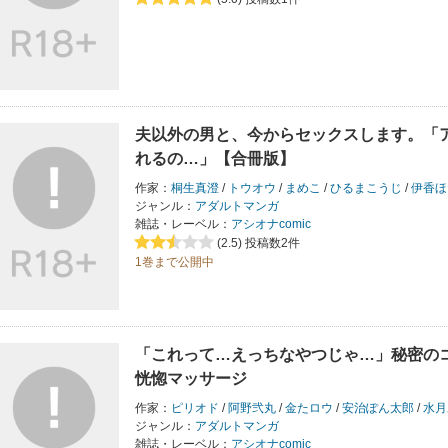
夫以外の男と、今からセックスします。「
れるの…」【合冊版】
作家：
桐生真澄
/
トウオウ
/
まめこ
/
ひるまこうじ
/
伊香ほ
ジャンル：
アダルトマンガ
雑誌・レーベル：
アシオナcomic
(2.5)
投稿数2件
1巻まで公開中
「これって…えっちなやつじゃ…」秘密の
恍惚マッサージ
作家：
ピリオド
/
阿野弐丸
/
金たロウ
/
安治ぽん太郎
/
水月
ジャンル：
アダルトマンガ
雑誌・レーベル：
アシオナcomic