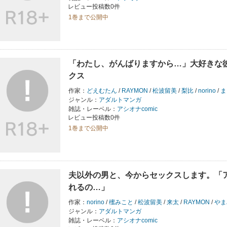
レビュー投稿数0件
1巻まで公開中
「わたし、がんばりますから…」大好きな
クス
作家：
どえむたん
/
RAYMON
/
松波留美
/
梨比
/
norino
/
ま
ジャンル：
アダルトマンガ
雑誌・レーベル：
アシオナcomic
レビュー投稿数0件
1巻まで公開中
夫以外の男と、今からセックスします。「
れるの…」
作家：
norino
/
櫁みこと
/
松波留美
/
来太
/
RAYMON
/
やま
ジャンル：
アダルトマンガ
雑誌・レーベル：
アシオナcomic