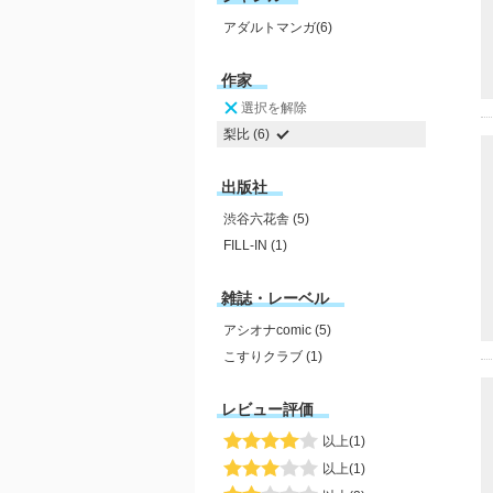
アダルトマンガ(6)
作家
選択を解除
梨比 (6)
出版社
渋谷六花舎 (5)
FILL-IN (1)
雑誌・レーベル
アシオナcomic (5)
こすりクラブ (1)
レビュー評価
以上(1)
以上(1)