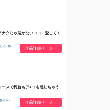
アナタじゃ届かないココ…愛してく
たる
/
杉友カヅヒロ
/
あすぜむ
/
くわがた子
/
味野ひらき
/
よひ
/
黒澤一重
/
Hirosan
作品詳細ページへ
コースで乳首もア●コも感じちゃう
あるみ
/
蒼井ちまき
/
扇ほたて
/
梨比
/
破廉チタロー
/
わみばんた
/
ちみや
/
斧田ばら
作品詳細ページへ