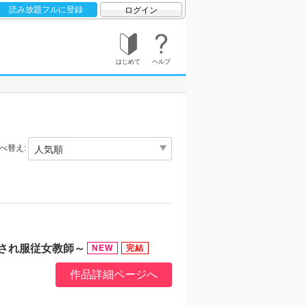
読み放題フルに登録
ログイン
はじめて
ヘルプ
べ替え:
され服従女教師～
作品詳細ページへ