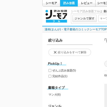
シーモア
読み放題
レビュー
シーモ
シーモア読み放題フルは
全2
ジャンルで探す
漫画(まんが)・電子書籍のコミックシーモアTOP
絞り込み
「
絞り込みをすべて解除
PickUp！
ぜんぶ読み放題
(5)
6
完結作品
(1)
書籍タイプ
マンガ(6)
ジャンル