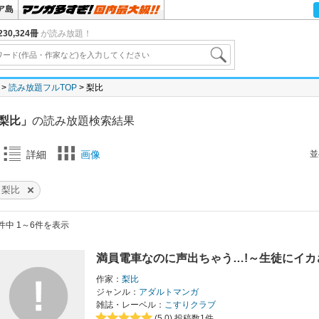
ア島
30,324冊
が読み放題！
読み放題フルTOP
梨比
梨比」
の読み放題検索結果
並
詳細
画像
梨比
件中 1～6件を表示
満員電車なのに声出ちゃう…!～生徒にイカ
作家：
梨比
ジャンル：
アダルトマンガ
雑誌・レーベル：
こすりクラブ
(5.0)
投稿数1件