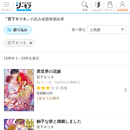
サービス
検索
はじめて
ログイン
会員登録
「宮下キツネ」
の読み放題検索結果
並べ替え:
絞り込み
宮下キツネ
15件中 1～15件を表示
異世界の花嫁
宮下キツネ
BLマンガ、GUSH COMICS
(3.3)
投稿数12件
1巻まで公開中
触手な彼と婚姻しました
宮下キツネ