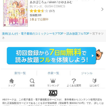
あきばじろぉ / aivan / かゆまみむ
BLマンガ、GUSH COMICS
(3.7)
投稿数3件
1巻まで公開中
漫画(まんが)・電子書籍のコミックシーモアTOP
読み放題フルTOP
宮下キツ
ネ
新刊一覧
作家一覧
ジャンル
トップ
検索
ランキング
よくある質問
はじめて
ABJマークは、この電子書店・電子書籍配信サービスが、 著作権者からコンテンツ使用許諾を
得た正規版配信サービスであることを示す登録商標（登録番号 第6091713号）です。 詳しくは