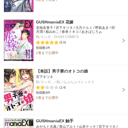
GUSHmaniaEX 花嫁
安南友香子 / 宮下キツネ / 大月クルミ / 野萩あき / 卯
月潤 / 都みめこ / 春巻トキコ / あきばじろぉ
BLマンガ、GUSH COMICS
(5.0)
投稿数1件
1巻まで公開中
【単話】男子寮のオトコの娘
宮下キツネ
BLマンガ、♂BL♂らぶらぶコミックス
(2.4)
投稿数9件
1巻まで公開中
GUSHmaniaEX 触手
みやもと水風 / 青山アルト / 山本ティナ / 宮下キツネ /