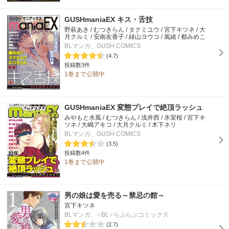
GUSHmaniaEX キス・舌技
野萩あき / むつきらん / タクミユウ / 宮下キツネ / 大
月クルミ / 安南友香子 / 緑山ヨウコ / 風緒 / 都みめこ
BLマンガ、GUSH COMICS
(4.7)
投稿数3件
1巻まで公開中
GUSHmaniaEX 変態プレイで絶頂ラッシュ
みやもと水風 / むつきらん / 浅井西 / 氷室桜 / 宮下キ
ツネ / 大嶋アキコ / 大月クルミ / 木下ネリ
BLマンガ、GUSH COMICS
(3.5)
投稿数4件
1巻まで公開中
男の娘は愛を売る～禁忌の館～
宮下キツネ
BLマンガ、♂BL♂らぶらぶコミックス
(2.7)