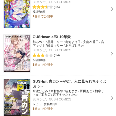
BLマンガ、GUSH COMICS
(3.5)
投稿数6件
1巻まで公開中
GUSHmaniaEX 10年愛
都みめこ / 黒井モリー / 鳥海よう子 / 安南友香子 / 宮
下キツネ / 蜂田キリー / あきばじろぉ
BLマンガ、GUSH COMICS
(3.4)
投稿数8件
1巻まで公開中
GUSHpit 青カン～やだ、人に見られちゃうよ
ぉっ～
水渡ひとみ / 木村あや / 暁あまま / 野田あこ / 柚摩サ
トル / 案丸広 / 宮下キツネ / aivan
BLマンガ、GUSH COMICS
レビュー投稿数0件
1巻まで公開中