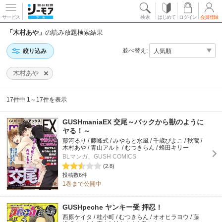
サービス
検索
はじめて
ログイン
会員登録
「木村あや」
の読み放題検索結果
並べ替え:
絞り込み
木村あや
17件中 1～17件を表示
GUSHmaniaEX 交尾～バックから獣のように
ヤる！～
藤河るり / 藤峰式 / みやもと水風 / 千歳ぴよこ / 秋蔵 /
木村あや / 青山アルト / むつきらん / 蜂田キリー
BLマンガ、GUSH COMICS
(2.8)
投稿数6件
1巻まで公開中
GUSHpeche ヤンキー受 押忍！
西原ケイタ / 桂小町 / むつきらん / オオヒラヨウ / 藤