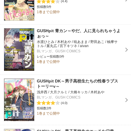
(4.4)
投稿数5件
1巻まで公開中
GUSHpit 青カン～やだ、人に見られちゃうよ
ぉっ～
水渡ひとみ / 木村あや / 暁あまま / 野田あこ / 柚摩サ
トル / 案丸広 / 宮下キツネ / aivan
BLマンガ、GUSH COMICS
レビュー投稿数0件
1巻まで公開中
GUSHpit DK～男子高校生たちの性春ラブス
トーリーv～
浅井西 / 大月クルミ / 大橋キッカ / 木村あや
BLマンガ、GUSH COMICS
(4.0)
投稿数2件
1巻まで公開中