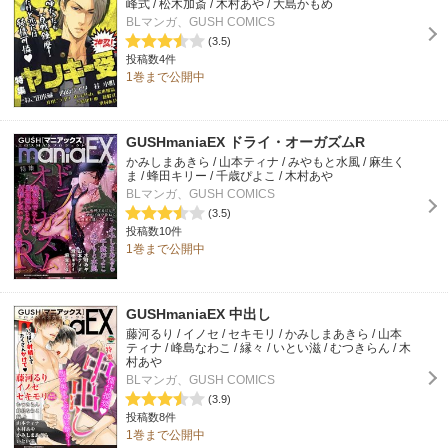
峰式 / 松木加斎 / 木村あや / 大島かもめ
BLマンガ、GUSH COMICS
(3.5)
投稿数4件
1巻まで公開中
GUSHmaniaEX ドライ・オーガズムR
かみしまあきら / 山本ティナ / みやもと水風 / 麻生く
ま / 蜂田キリー / 千歳ぴよこ / 木村あや
BLマンガ、GUSH COMICS
(3.5)
投稿数10件
1巻まで公開中
GUSHmaniaEX 中出し
藤河るり / イノセ / セキモリ / かみしまあきら / 山本
ティナ / 峰島なわこ / 縁々 / いとい滋 / むつきらん / 木
村あや
BLマンガ、GUSH COMICS
(3.9)
投稿数8件
1巻まで公開中