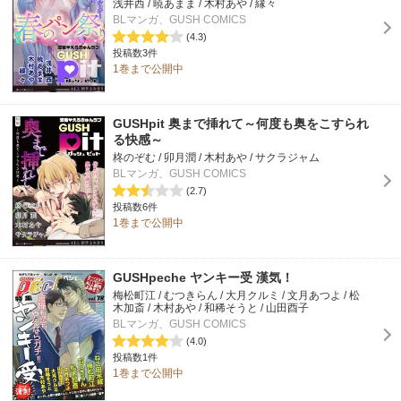
浅井西 / 暁あまま / 木村あや / 縁々
BLマンガ、GUSH COMICS
(4.3)
投稿数3件
1巻まで公開中
GUSHpit 奥まで挿れて～何度も奥をこすられ
る快感～
柊のぞむ / 卯月潤 / 木村あや / サクラジャム
BLマンガ、GUSH COMICS
(2.7)
投稿数6件
1巻まで公開中
GUSHpeche ヤンキー受 漢気！
梅松町江 / むつきらん / 大月クルミ / 文月あつよ / 松
木加斎 / 木村あや / 和稀そうと / 山田酉子
BLマンガ、GUSH COMICS
(4.0)
投稿数1件
1巻まで公開中