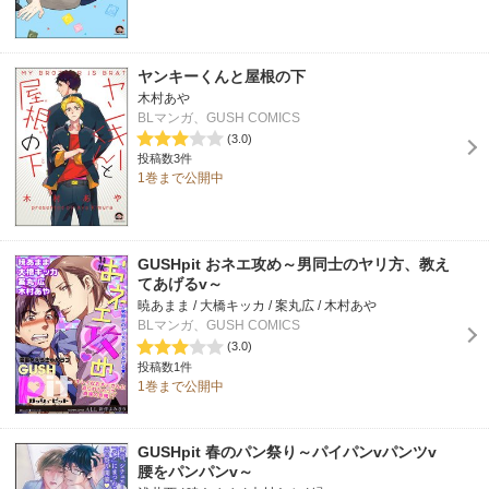
ヤンキーくんと屋根の下
木村あや
BLマンガ、GUSH COMICS
(3.0)
投稿数3件
1巻まで公開中
GUSHpit おネエ攻め～男同士のヤリ方、教え
てあげるv～
暁あまま / 大橋キッカ / 案丸広 / 木村あや
BLマンガ、GUSH COMICS
(3.0)
投稿数1件
1巻まで公開中
GUSHpit 春のパン祭り～パイパンvパンツv
腰をパンパンv～