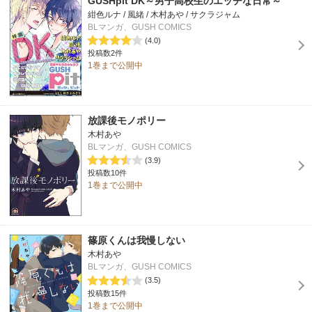
GUSHpit DK～男子高校生のエッチな日常～
紺色ルナ / 風緒 / 木村あや / サクラジャム
BLマンガ、GUSH COMICS
(4.0)
投稿数2件
1巻まで公開中
放課後モノポリー
木村あや
BLマンガ、GUSH COMICS
(3.9)
投稿数10件
1巻まで公開中
篠原くんは我慢しない
木村あや
BLマンガ、GUSH COMICS
(3.5)
投稿数15件
1巻まで公開中