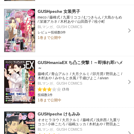
GUSHpeche 女装男子
meco / 藤峰式 / 九重リココ / むつきらん / 大島かもめ
/ 深瀬アカネ / 木村あや / 山田酉子 / 桂小町
BLマンガ、GUSH COMICS
レビュー投稿数0件
1巻まで公開中
GUSHmaniaEX ち凸こ突撃！～即挿れ即ハメ
～
藤峰式 / 青山アルト / 大月クルミ / 卯月潤 / 野田あこ /
木村あや / みやもと水風 / 千歳ぴよこ / aivan
BLマンガ、GUSH COMICS
(3.0)
投稿数1件
1巻まで公開中
GUSHpeche けもみみ
オオヒラヨウ / 大月クルミ / 藤峰式 / 浅井西 / 九重リ
ココ / 小林こたろ / 福嶋ユッカ / 木村あや / 野田あこ
BLマンガ、GUSH COMICS