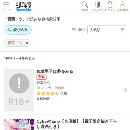
サービス
検索
はじめて
ログイン
会員登録
「愛葉ヨウ」
の読み放題検索結果
並べ替え:
絞り込み
愛葉ヨウ
4件中 1～4件を表示
観葉男子は夢をみる
愛葉ヨウ
BLマンガ、Blend
(4.8)
投稿数6件
CyberΦEmo【合冊版】【電子限定描き下ろ
し漫画付き】