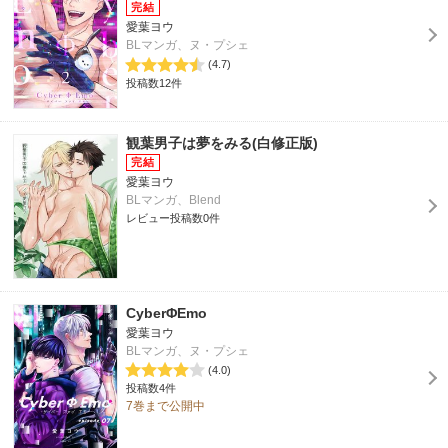
愛葉ヨウ
BLマンガ、ヌ・プシェ
(4.7)
投稿数12件
観葉男子は夢をみる(白修正版)
愛葉ヨウ
BLマンガ、Blend
レビュー投稿数0件
CyberΦEmo
愛葉ヨウ
BLマンガ、ヌ・プシェ
(4.0)
投稿数4件
7巻まで公開中