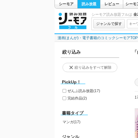
シーモア
読み放題
レビュー
シーモ
シーモア読み放題フルは
全2
ジャンルで探す
漫画(まんが)・電子書籍のコミックシーモアTOP
絞り込み
「
絞り込みをすべて解除
PickUp！
ぜんぶ読み放題
(17)
1
完結作品
(2)
書籍タイプ
マンガ(17)
ジャンル