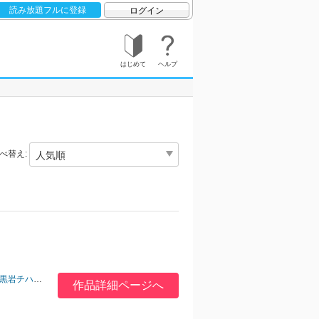
読み放題フルに登録
ログイン
はじめて
ヘルプ
べ替え:
黒岩チハヤ
/
深瀬アカネ
/
山田酉子
/
タクミユウ
作品詳細ページへ