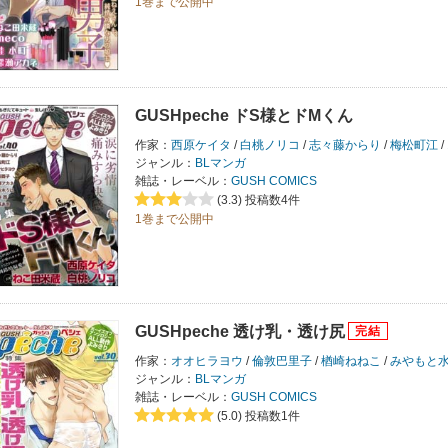
1巻まで公開中
GUSHpeche ドS様とドMくん
作家：
西原ケイタ
/
白桃ノリコ
/
志々藤からり
/
梅松町江
/
ジャンル：
BLマンガ
雑誌・レーベル：
GUSH COMICS
(3.3)
投稿数4件
1巻まで公開中
GUSHpeche 透け乳・透け尻
作家：
オオヒラヨウ
/
倫敦巴里子
/
楢崎ねねこ
/
みやもと
ジャンル：
BLマンガ
雑誌・レーベル：
GUSH COMICS
(5.0)
投稿数1件