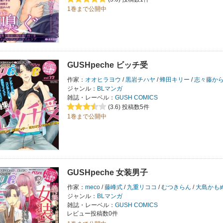
1巻まで公開中
GUSHpeche ビッチ受
作家：
オオヒラヨウ
/
黒岩チハヤ
/
蜂田キリー
/
志々藤か
ジャンル：
BLマンガ
雑誌・レーベル：
GUSH COMICS
(3.6)
投稿数5件
1巻まで公開中
GUSHpeche 女装男子
作家：
meco
/
藤峰式
/
九重リココ
/
むつきらん
/
大島かも
ジャンル：
BLマンガ
雑誌・レーベル：
GUSH COMICS
レビュー投稿数0件