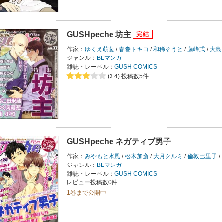
GUSHpeche 坊主
作家：
ゆくえ萌葱
/
春巻トキコ
/
和稀そうと
/
藤峰式
/
大島
ジャンル：
BLマンガ
雑誌・レーベル：
GUSH COMICS
(3.4)
投稿数5件
GUSHpeche ネガティブ男子
作家：
みやもと水風
/
松木加斎
/
大月クルミ
/
倫敦巴里子
/
ジャンル：
BLマンガ
雑誌・レーベル：
GUSH COMICS
レビュー投稿数0件
1巻まで公開中