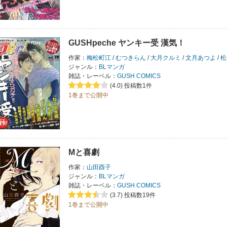
GUSHpeche ヤンキー受 漢気！
作家：
梅松町江
/
むつきらん
/
大月クルミ
/
文月あつよ
/
松
ジャンル：
BLマンガ
雑誌・レーベル：
GUSH COMICS
(4.0)
投稿数1件
1巻まで公開中
Mと喜劇
作家：
山田酉子
ジャンル：
BLマンガ
雑誌・レーベル：
GUSH COMICS
(3.7)
投稿数19件
1巻まで公開中