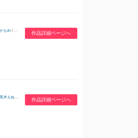
かもめ
/
桂小町
/
縁々
/
山田酉子
作品詳細ページへ
黒木えぬこ
/
志々藤からり
/
山田酉子
作品詳細ページへ