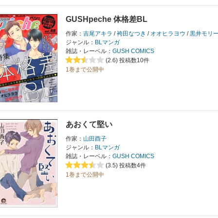
GUSHpeche 体格差BL
作家：
吉尾アキラ
/
袴田なつき
/
オオヒラヨウ
/
黒井モリ
ジャンル：
BLマンガ
雑誌・レーベル：
GUSH COMICS
(2.6)
投稿数10件
1巻まで公開中
あおくて堅い
作家：
山田酉子
ジャンル：
BLマンガ
雑誌・レーベル：
GUSH COMICS
(3.5)
投稿数4件
1巻まで公開中