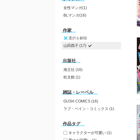
女性マンガ(1)
BLマンガ(16)
作家
選択を解除
山田酉子 (17)
出版社
海王社 (16)
松文館 (1)
雑誌・レーベル
GUSH COMICS (16)
ラブ・ペイン・コミックス (1)
作品タグ
キャラクターが可愛い (1)