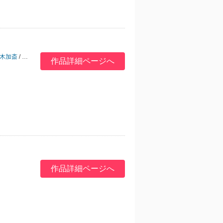
木加斎
/
木村あや
/
和稀そうと
/
山田酉子
作品詳細ページへ
作品詳細ページへ