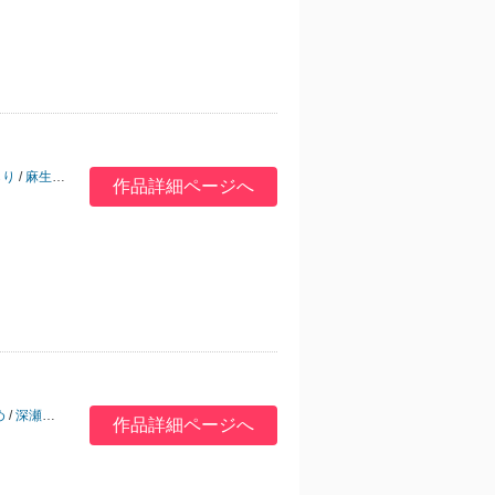
らり
/
麻生ミツ晃
/
夏目かつら
/
山田酉子
作品詳細ページへ
め
/
深瀬アカネ
/
木村あや
/
山田酉子
/
桂小町
作品詳細ページへ