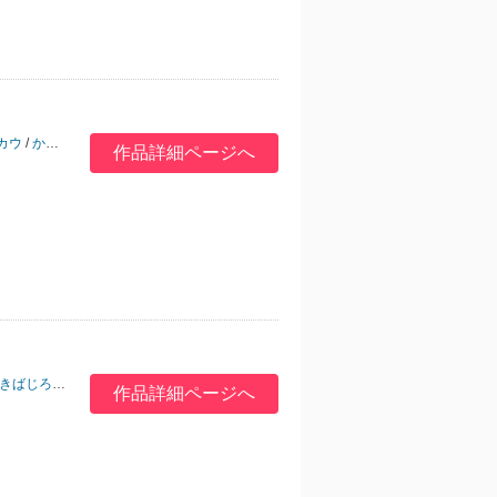
カウ
/
かざみ幸
作品詳細ページへ
きばじろぉ
/
文月あつよ
/
山田酉子
/
深瀬アカネ
作品詳細ページへ