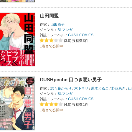
山田同盟
作家：
山田酉子
ジャンル：
BLマンガ
雑誌・レーベル：
GUSH COMICS
(3.0)
投稿数3件
1巻まで公開中
GUSHpeche 目つき悪い男子
作家：
志々藤からり
/
木下ネリ
/
黒木えぬこ
/
野萩あき
/
山
ジャンル：
BLマンガ
雑誌・レーベル：
GUSH COMICS
(4.0)
投稿数1件
1巻まで公開中