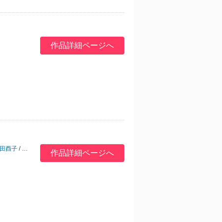
作品詳細ページへ
田酉子
/
アヒル森下
/
かざみ幸
作品詳細ページへ