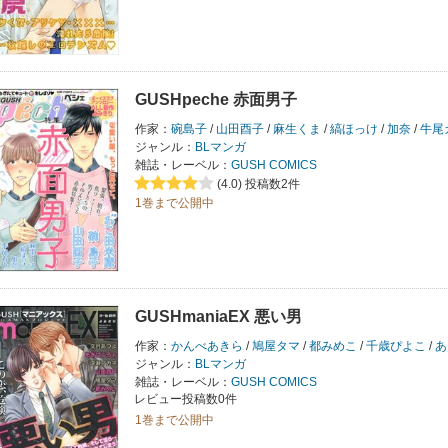
GUSHpeche 赤面男子
作家：
碗島子
/
山田酉子
/
麻生くま
/
縞ほっけ
/
加奈
/
牛尾
ジャンル：
BLマンガ
雑誌・レーベル：
GUSH COMICS
(4.0)
投稿数2件
1巻まで公開中
GUSHmaniaEX 悪い男
作家：
かんべあきら
/
鳩屋タマ
/
都みめこ
/
千歳ぴよこ
/
あ
ジャンル：
BLマンガ
雑誌・レーベル：
GUSH COMICS
レビュー投稿数0件
1巻まで公開中