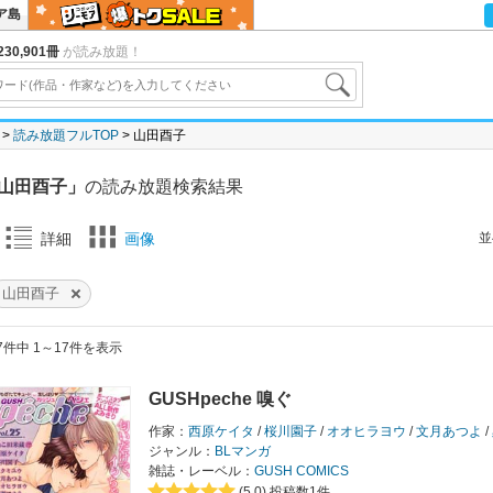
ア島
30,901冊
が読み放題！
読み放題フルTOP
山田酉子
山田酉子」
の読み放題検索結果
並
詳細
画像
山田酉子
7件中 1～17件を表示
GUSHpeche 嗅ぐ
作家：
西原ケイタ
/
桜川園子
/
オオヒラヨウ
/
文月あつよ
/
ジャンル：
BLマンガ
雑誌・レーベル：
GUSH COMICS
(5.0)
投稿数1件