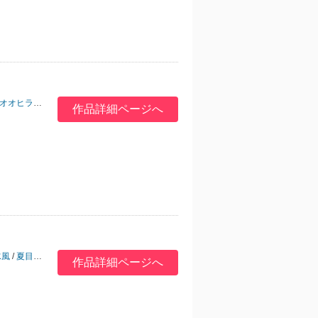
オオヒラヨウ
/
深瀬アカネ
/
山田酉子
/
山佐木うに
/
浅井西
/
野萩あき
作品詳細ページへ
水風
/
夏目かつら
/
大月クルミ
/
山田酉子
/
白桃ノリコ
作品詳細ページへ