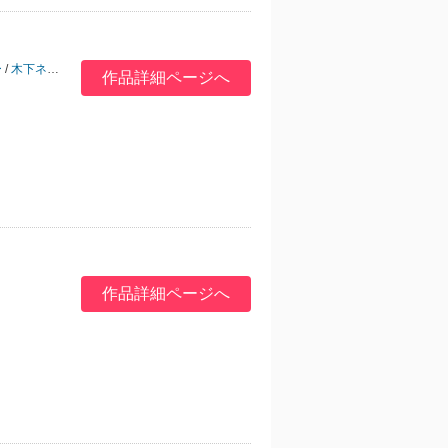
ー
/
木下ネリ
/
蜂田キリー
/
小山
/
山田酉子
作品詳細ページへ
作品詳細ページへ