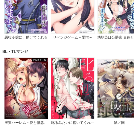
悪役令嬢に、助けてくれる
リベンジゲーム～愛憎～
幼馴染は公爵家 責任
ヒーローなんていません
て頂きます！
【完全版】
BL・TLマンガ
淫獄ハーレム～愛と憎悪、
叱るみたいに抱いてくれ～
鼠ノ国
淫らな調教館【フルカラー
パワハラ上司は隠れドM
版】
【電子限定特典付き】