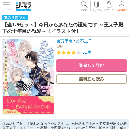
サービス
検索
はじめて
ログイン
会員登録
読み放題フル
【全1-5セット】今日からあなたの護衛です ～王太子殿
下の十年目の執愛～【イラスト付】
東万里央
/
蜂不二子
完結
51件
登録して読む
無料立ち読み
秘密結社で育ち手練れとなったセレストは、王位継承権を巡って立場が危うい若
き王太子・エドワードの護衛に十四歳でつく。それから五年。脆さが消え、威厳