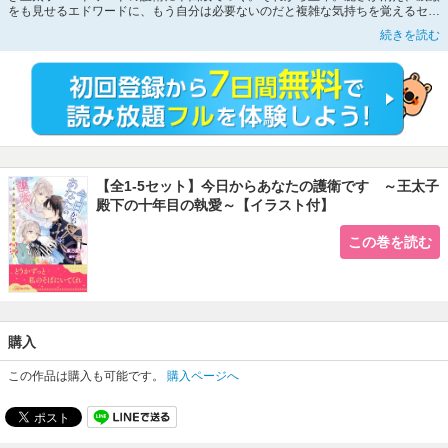
をも見せるエドワードに、もう自分は必要ないのだと複雑な気持ちを覚えるセレ
スト。しかし――「この肌に触れるたびに、どれだけ嬉しくてたまらないか知ら
続きを読む
ないだろう」。逞しくなった彼に女性として求められ、身体は歓喜で沸き立つ。
立場も何もかもを忘れ、孤独を埋め合うような熱い蜜夜に溺れ…。そしてセレス
トは、愛の結晶を育てるために一人王宮を出る――。愛する者のために強くなっ
た王太子と、彼の幸せのために身を引く護衛女子の運命は…。
※こちらは単話1～5話のセット版です。重複購入にご注意ください。
【全1-5セット】今日からあなたの護衛です ～王太子
殿下の十年目の執愛～【イラスト付】
この巻を読む
購入
この作品は購入も可能です。
購入ページへ