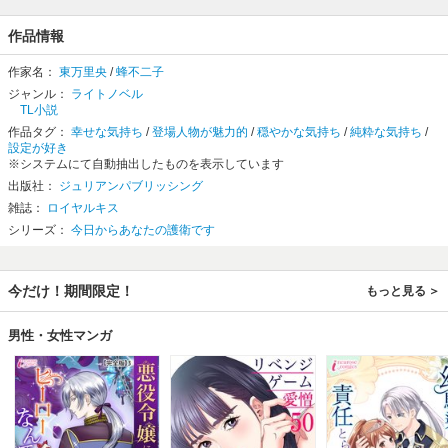
作品情報
作家名：
東万里央
/
蜂不二子
ジャンル：
ライトノベル
TL小説
作品タグ：
幸せな気持ち
/
登場人物が魅力的
/
穏やかな気持ち
/
純粋な気持ち
/
設定が好き
※システムにて自動抽出したものを表示しています
出版社：
ジュリアンパブリッシング
雑誌：
ロイヤルキス
シリーズ：
今日からあなたの護衛です
今だけ！期間限定！
もっと見る
男性・女性マンガ