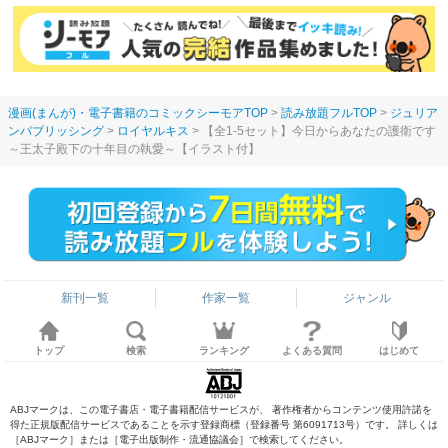
漫画(まんが)・電子書籍のコミックシーモアTOP
読み放題フルTOP
ジュリア
ンパブリッシング
ロイヤルキス
【全1-5セット】今日からあなたの護衛です
～王太子殿下の十年目の執愛～【イラスト付】
新刊一覧
作家一覧
ジャンル
トップ
検索
ランキング
よくある質問
はじめて
ABJマークは、この電子書店・電子書籍配信サービスが、 著作権者からコンテンツ使用許諾を
得た正規版配信サービスであることを示す登録商標（登録番号 第6091713号）です。 詳しくは
［ABJマーク］または［電子出版制作・流通協議会］で検索してください。