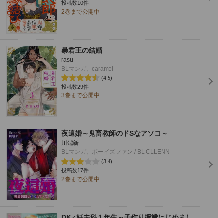
投稿数10件
2巻まで公開中
暴君王の結婚
rasu
BLマンガ、caramel
(4.5)
投稿数29件
3巻まで公開中
夜這婚～鬼畜教師のドSなアソコ～
川端新
BLマンガ、ボーイズファン / BL CLLENN
(3.4)
投稿数17件
2巻まで公開中
DK♂妊夫科１年生～子作り授業はじめまし