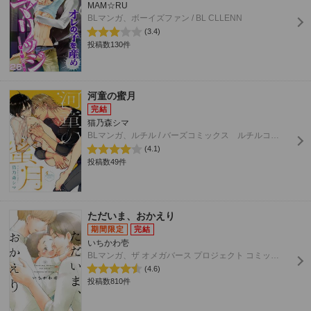
MAM☆RU
BLマンガ、ボーイズファン / BL CLLENN
(3.4)
投稿数130件
河童の蜜月
猫乃森シマ
BLマンガ、ルチル / バーズコミックス ルチルコレクション
(4.1)
投稿数49件
ただいま、おかえり
いちかわ壱
BLマンガ、ザ オメガバース プロジェクト コミックス
(4.6)
投稿数810件