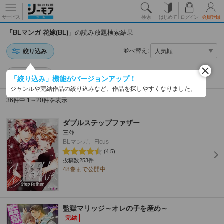
サービス
検索
はじめて
ログイン
会員登録
「BLマンガ 花嫁(BL)」
の読み放題検索結果
並べ替え:
絞り込み
花嫁(BL)
「絞り込み」機能がバージョンアップ！
ジャンルや完結作品の絞り込みなど、作品を探しやすくなりました。
36件中 1～20件を表示
ダブルステップファザー
三並
BLマンガ、Ficus
(4.5)
投稿数253件
48巻まで公開中
監獄マリッジ～オレの子を産め～