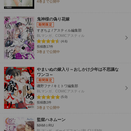
4巻まで公開中
鬼神様の偽り花嫁
すぎちよ / アスティル編集部
BLマンガ、COMICアスティル
(4.6)
投稿数17件
3巻まで公開中
やまいぬの嫁入り～おしかけ少年は不思議な
ワンコ～
磯野フナ / キミトワ編集部
BLマンガ、COMICアスティル
(5.0)
投稿数2件
3巻まで公開中
監獄ハネムーン
MAM☆RU
BLマンガ、ボーイズファン / BL CLLENN