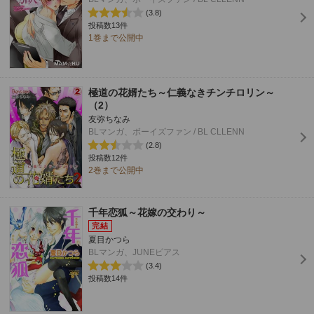
(3.8)
投稿数13件
1巻まで公開中
極道の花婿たち～仁義なきチンチロリン～
（2）
友弥ちなみ
BLマンガ、ボーイズファン / BL CLLENN
(2.8)
投稿数12件
2巻まで公開中
千年恋狐～花嫁の交わり～
夏目かつら
BLマンガ、JUNEピアス
(3.4)
投稿数14件