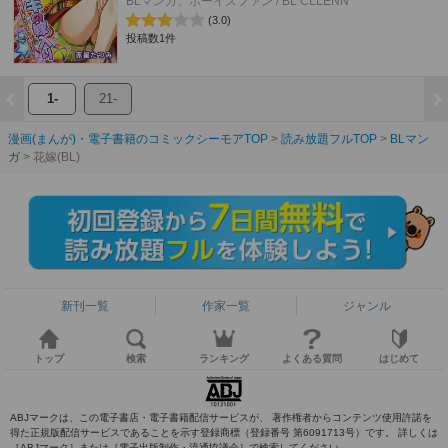
BLマンガ、ボーイズファン / BL CLLENN
(3.0)
投稿数1件
1-
21-
漫画(まんが)・電子書籍のコミックシーモアTOP
読み放題フルTOP
BLマン
ガ
花嫁(BL)
新刊一覧
作家一覧
ジャンル
トップ
検索
ランキング
よくある質問
はじめて
ABJマークは、この電子書店・電子書籍配信サービスが、 著作権者からコンテンツ使用許諾を
得た正規版配信サービスであることを示す登録商標（登録番号 第6091713号）です。 詳しくは
［ABJマーク］または［電子出版制作・流通協議会］で検索してください。