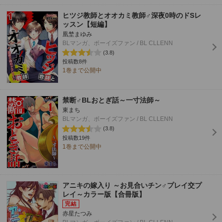
ヒツジ教師とオオカミ教師♂深夜0時のドSレ
ッスン【短編】
凰埜まゆみ
BLマンガ、ボーイズファン / BL CLLENN
(3.8)
投稿数8件
1巻まで公開中
禁断♂BLおとぎ話～一寸法師～
東まち
BLマンガ、ボーイズファン / BL CLLENN
(3.8)
投稿数19件
1巻まで公開中
アニキの嫁入り ～お見合いチン♂プレイ交プ
レイ～カラー版【合冊版】
赤星たつみ