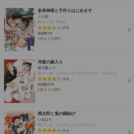
多幸神様と子作りはじめます
ふた粒
BLマンガ、Ficus
(3.9)
投稿数7件
5巻まで公開中
河童の嫁入り
猫乃森シマ
BLマンガ、ルチル / バーズコミックス ルチルコレクション
(4.3)
投稿数67件
1巻まで公開中
桃太郎と鬼の縁結び
いぬはち
BLマンガ、ふゅーじょんぷろだくと
(4.1)