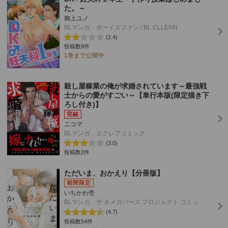
た。～
御上ユノ
BLマンガ、ボーイズファン / BL CLLENN
(2.4)
投稿数8件
1巻まで公開中
殺し屋稼業の俺が求婚されています～最強戦
士からの愛がすごい～【単行本版(限定描き下
ろし付き)】
ニコマ
BLマンガ、エクレアコミック
(3.0)
投稿数2件
ただいま、おかえり【分冊版】
いちかわ壱
BLマンガ、ザ オメガバース プロジェクト コミックス
(4.7)
投稿数54件