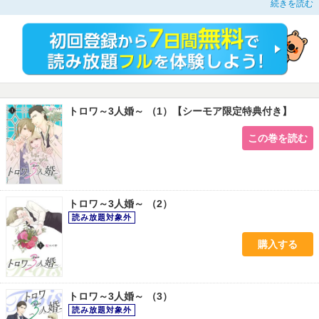
続きを読む
に…。”初恋のオンナ”と”二番目のオトコ”、三者三様の愛と思いが交錯する。世
間の常識にとらわれない愛のカタチ、そして人生の選択とは――？
※本コンテンツには、コミックシーモア限定特典が付与されています
トロワ～3人婚～ （1）【シーモア限定特典付き】
この巻を読む
トロワ～3人婚～ （2）
購入する
トロワ～3人婚～ （3）