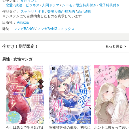
ジャンル：
女性マンガ
恋愛
/
政治・ビジネス
/
人間ドラマ
/
シーモア限定特典付き
/
電子特典付き
作品タグ：
スッキリとする
/
登場人物が魅力的
/
絵が綺麗
※システムにて自動抽出したものを表示しています
出版社：
Amazia
雑誌：
マンガBANG!
/
マンガBANGコミックス
今だけ！期間限定！
もっと見る
男性・女性マンガ
今世は悪女で生き延びま
宰相補佐様の偏愛、初恋に
ホントは彼女って言い