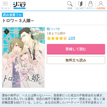
サービス
検索
はじめて
ログイン
会員登録
読み放題フル
トロワ～３人婚～
蜆ツバサ
1巻まで公開中
13件
登録して読む
無料立ち読み
運命の相手が、一人とは限らない――。資産家だった祖父の不動産会社を継ぎ、
社長業を営んでいる夏樹。初恋の相手で最愛のパートナー・悠亜とは、長らく遠
距離恋愛を続けている。しかし、ある日出席したパーティーで大手外資系エリー
ト・英明と出会った夏樹は、徐々に心惹かれていき、ついには男女の仲