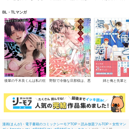
す！～玉の輿は死亡フラグ
つき
のに。
なので、落ちこぼれを婿に
BL・TLマンガ
します～
後輩の千木良くんは私の狂
野獣で冷徹な旦那様は、悪
姉と俺と先輩と
愛者【合冊版】
役令嬢と呼ばれる妻が愛お
しくて仕方ない
漫画(まんが)・電子書籍のコミックシーモアTOP
読み放題フルTOP
女性マン