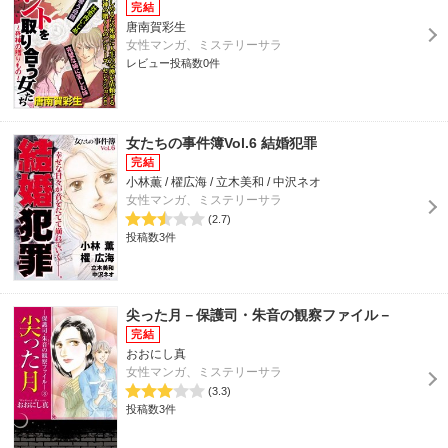
唐南賀彩生
女性マンガ、ミステリーサラ
レビュー投稿数0件
女たちの事件簿Vol.6 結婚犯罪
小林薫 / 櫂広海 / 立木美和 / 中沢ネオ
女性マンガ、ミステリーサラ
(2.7)
投稿数3件
尖った月－保護司・朱音の観察ファイル－
おおにし真
女性マンガ、ミステリーサラ
(3.3)
投稿数3件