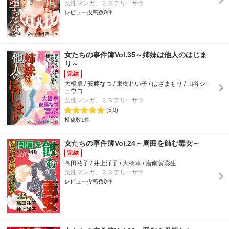
女性マンガ、ミステリーサラ
レビュー投稿数0件
女たちの事件簿Vol.35～姉妹は他人のはじま
り～
大橋卓 / 安藤なつ / 東樹れい子 / はざまもり / 山谷シ
ュウコ
女性マンガ、ミステリーサラ
(5.0)
投稿数1件
女たちの事件簿Vol.24～周囲を蝕む毒女～
高田祐子 / 井上洋子 / 大橋卓 / 唐南賀彩生
女性マンガ、ミステリーサラ
レビュー投稿数0件