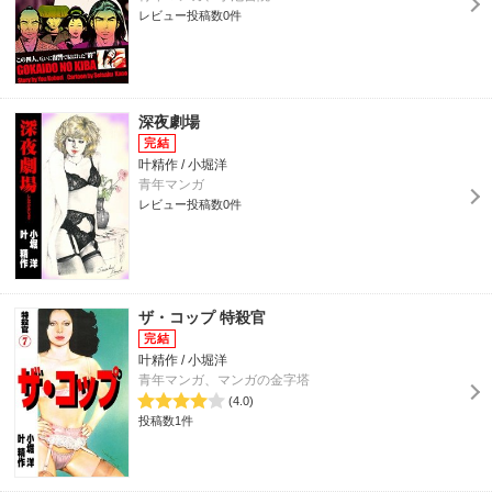
レビュー投稿数0件
深夜劇場
叶精作 / 小堀洋
青年マンガ
レビュー投稿数0件
ザ・コップ 特殺官
叶精作 / 小堀洋
青年マンガ、マンガの金字塔
(4.0)
投稿数1件