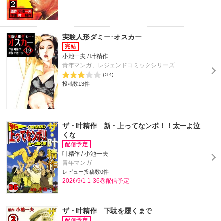
実験人形ダミー･オスカー
小池一夫 / 叶精作
青年マンガ、レジェンドコミックシリーズ
(3.4)
投稿数13件
ザ・叶精作 新・上ってなンボ！！太一よ泣
くな
叶精作 / 小池一夫
青年マンガ
レビュー投稿数0件
2026/9/1 1-36巻配信予定
ザ・叶精作 下駄を履くまで