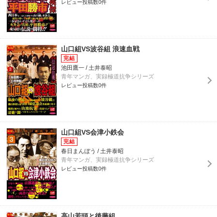
レビュー投稿数0件
山口組VS波谷組 浪速血戦
池田鷹一 / 土井泰昭
青年マンガ、実録極道抗争シリーズ
レビュー投稿数0件
山口組VS会津小鉄会
春日まんぼう / 土井泰昭
青年マンガ、実録極道抗争シリーズ
レビュー投稿数0件
高山若頭と後藤組