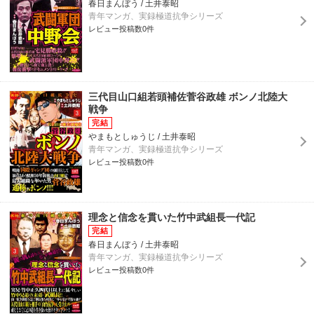
春日まんぼう / 土井泰昭
青年マンガ、実録極道抗争シリーズ
レビュー投稿数0件
三代目山口組若頭補佐菅谷政雄 ボンノ北陸大
戦争
やまもとしゅうじ / 土井泰昭
青年マンガ、実録極道抗争シリーズ
レビュー投稿数0件
理念と信念を貫いた竹中武組長一代記
春日まんぼう / 土井泰昭
青年マンガ、実録極道抗争シリーズ
レビュー投稿数0件