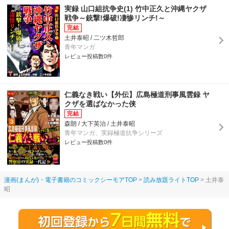
実録 山口組抗争史(1) 竹中正久と沖縄ヤクザ
戦争～銃撃!爆破!凄惨リンチ!～
土井泰昭 / 二ツ木哲郎
青年マンガ
レビュー投稿数0件
仁義なき戦い【外伝】広島極道刑事風雲録 ヤ
クザを選ばなかった侠
森朗 / 大下英治 / 土井泰昭
青年マンガ、実録極道抗争シリーズ
レビュー投稿数0件
漫画(まんが)・電子書籍のコミックシーモアTOP
読み放題ライトTOP
土井泰
昭