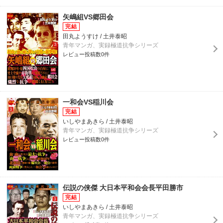
矢嶋組VS郷田会
田丸ようすけ / 土井泰昭
青年マンガ、実録極道抗争シリーズ
レビュー投稿数0件
一和会VS稲川会
いしやまあきら / 土井泰昭
青年マンガ、実録極道抗争シリーズ
レビュー投稿数0件
伝説の侠傑 大日本平和会会長平田勝市
いしやまあきら / 土井泰昭
青年マンガ、実録極道抗争シリーズ