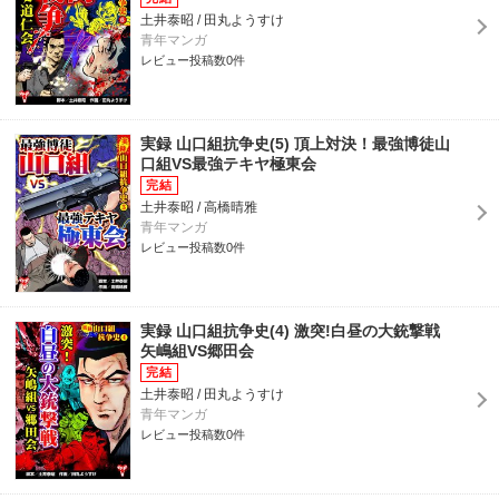
土井泰昭 / 田丸ようすけ
青年マンガ
レビュー投稿数0件
実録 山口組抗争史(5) 頂上対決！最強博徒山
口組VS最強テキヤ極東会
土井泰昭 / 高橋晴雅
青年マンガ
レビュー投稿数0件
実録 山口組抗争史(4) 激突!白昼の大銃撃戦
矢嶋組VS郷田会
土井泰昭 / 田丸ようすけ
青年マンガ
レビュー投稿数0件