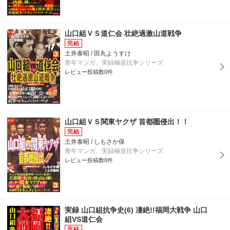
山口組ＶＳ道仁会 壮絶過激山道戦争
土井泰昭 / 田丸ようすけ
青年マンガ、実録極道抗争シリーズ
レビュー投稿数0件
山口組ＶＳ関東ヤクザ 首都圏侵出！！
土井泰昭 / しもさか保
青年マンガ、実録極道抗争シリーズ
レビュー投稿数0件
実録 山口組抗争史(6) 凄絶!!福岡大戦争 山口
組VS道仁会