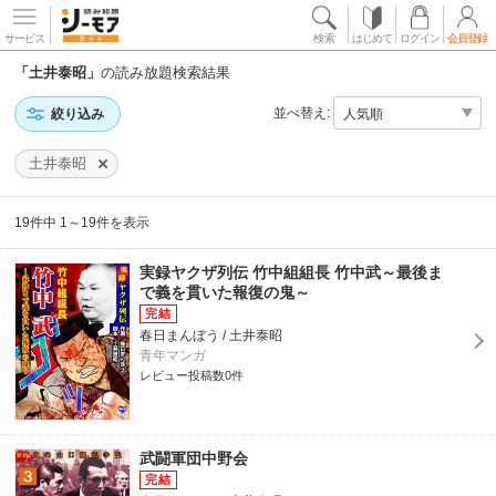
サービス
検索
はじめて
ログイン
会員登録
「土井泰昭」
の読み放題検索結果
並べ替え:
絞り込み
土井泰昭
19件中 1～19件を表示
実録ヤクザ列伝 竹中組組長 竹中武～最後ま
で義を貫いた報復の鬼～
春日まんぼう / 土井泰昭
青年マンガ
レビュー投稿数0件
武闘軍団中野会