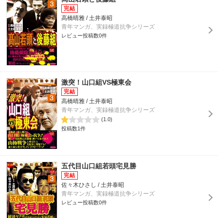
高橋晴雅 / 土井泰昭
青年マンガ、実録極道抗争シリーズ
レビュー投稿数0件
激突！山口組VS極東会
高橋晴雅 / 土井泰昭
青年マンガ、実録極道抗争シリーズ
(1.0)
投稿数1件
五代目山口組若頭宅見勝
佐々木ひさし / 土井泰昭
青年マンガ、実録極道抗争シリーズ
レビュー投稿数0件