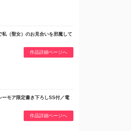
で私（聖女）のお見合いを邪魔して
作品詳細ページへ
シーモア限定書き下ろしSS付／電
作品詳細ページへ