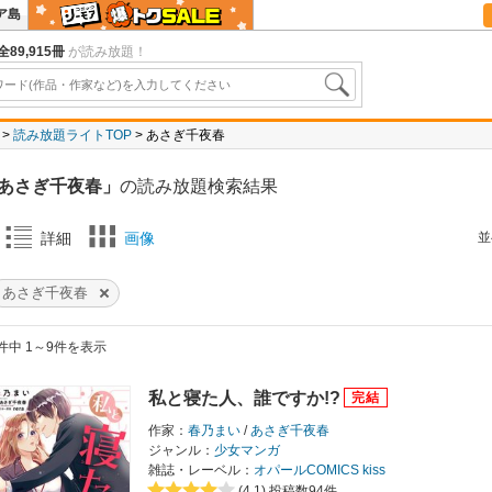
ア島
全89,915冊
が読み放題！
読み放題ライトTOP
あさぎ千夜春
あさぎ千夜春」
の読み放題検索結果
並
詳細
画像
あさぎ千夜春
件中 1～9件を表示
私と寝た人、誰ですか!?
作家：
春乃まい
/
あさぎ千夜春
ジャンル：
少女マンガ
雑誌・レーベル：
オパールCOMICS kiss
(4.1)
投稿数94件