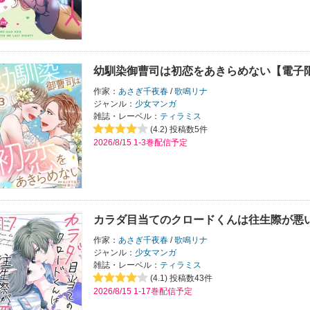
幼馴染御曹司は初恋をあきらめない【電子
作家：
あさぎ千夜春
/
歌鳴リナ
ジャンル：
少女マンガ
雑誌・レーベル：
ティラミス
(4.2)
投稿数5件
2026/8/15 1-3巻配信予定
カラダ目当てのクロードくんは往生際が悪
作家：
あさぎ千夜春
/
歌鳴リナ
ジャンル：
少女マンガ
雑誌・レーベル：
ティラミス
(4.1)
投稿数43件
2026/8/15 1-17巻配信予定