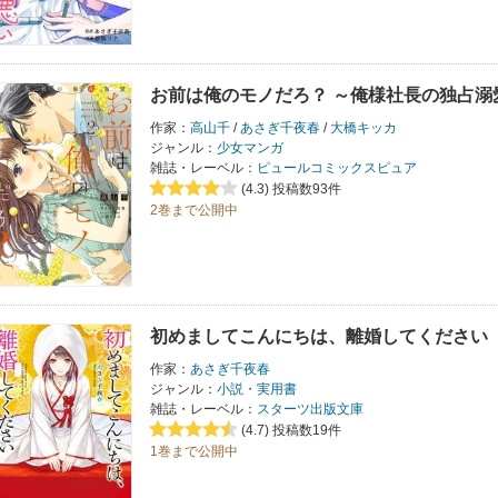
お前は俺のモノだろ？ ～俺様社長の独占溺
作家：
高山千
/
あさぎ千夜春
/
大橋キッカ
ジャンル：
少女マンガ
雑誌・レーベル：
ピュールコミックスピュア
(4.3)
投稿数93件
2巻まで公開中
初めましてこんにちは、離婚してください
作家：
あさぎ千夜春
ジャンル：
小説・実用書
雑誌・レーベル：
スターツ出版文庫
(4.7)
投稿数19件
1巻まで公開中