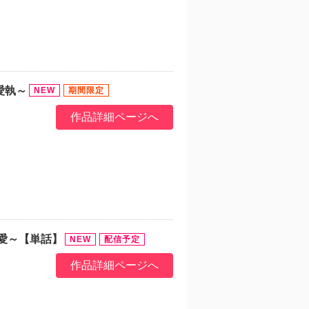
愛執～
作品詳細ページへ
愛～【単話】
作品詳細ページへ