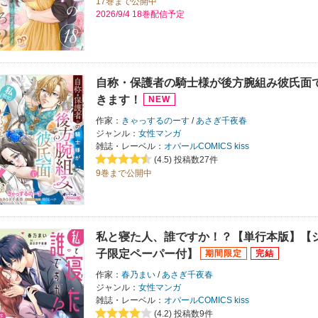
17巻まで公開中
2026/9/4 18巻配信予定
自称・保護者の騎士様が後方腕組み彼氏面
きます！
作家：
きゃっするのーす
/
あさぎ千夜春
ジャンル：
女性マンガ
雑誌・レーベル：
オパールCOMICS kiss
(4.5)
投稿数27件
9巻まで公開中
私と寝た人、誰ですか！？【単行本版】【
子限定ペーパー付】
作家：
春乃まい
/
あさぎ千夜春
ジャンル：
女性マンガ
雑誌・レーベル：
オパールCOMICS kiss
(4.2)
投稿数9件