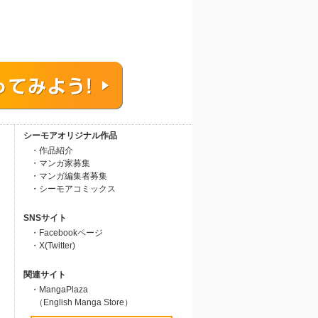
シーモアオリジナル作品
・作品紹介
・マンガ家募集
・マンガ編集者募集
・シーモアコミックス
SNSサイト
・Facebookページ
・X(Twitter)
関連サイト
・MangaPlaza
（English Manga Store）