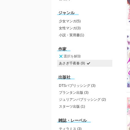
ジャンル
少女マンガ(5)
女性マンガ(3)
小説・実用書(1)
作家
選択を解除
あさぎ千夜春 (9)
出版社
DTSパブリッシング (3)
プランタン出版 (3)
ジュリアンパブリッシング (2)
スターツ出版 (1)
雑誌・レーベル
ティラミス (3)