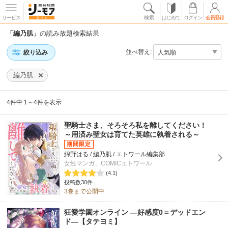
サービス
検索
はじめて
ログイン
会員登録
「編乃肌」
の読み放題検索結果
並べ替え:
絞り込み
編乃肌
4件中 1～4件を表示
聖騎士さま、そろそろ私を離してください！
～用済み聖女は育てた英雄に執着される～
綿野はる / 編乃肌 / エトワール編集部
女性マンガ、COMICエトワール
(4.1)
投稿数30件
3巻まで公開中
狂愛学園オンライン ―好感度0＝デッドエン
ド―【タテヨミ】