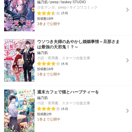
編乃肌 / peep / taskey STUDIO
少女マンガ、peep / サイコワコミック
(3.8)
投稿数18件
3巻まで公開中
ウソつき夫婦のあやかし婚姻事情～旦那さま
は最強の天邪鬼！？～
編乃肌
小説・実用書、スターツ出版文庫
(4.4)
投稿数16件
1巻まで公開中
週末カフェで猫とハーブティーを
編乃肌
小説・実用書、スターツ出版文庫
(4.0)
投稿数2件
1巻まで公開中