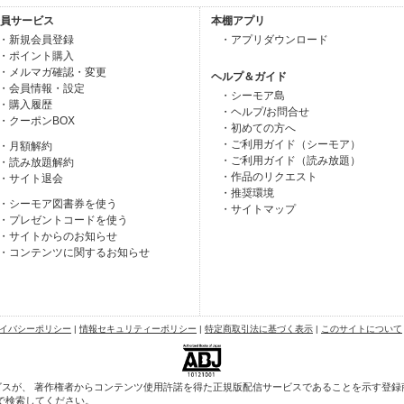
員サービス
本棚アプリ
・新規会員登録
・アプリダウンロード
・ポイント購入
・メルマガ確認・変更
ヘルプ＆ガイド
・会員情報・設定
・シーモア島
・購入履歴
・ヘルプ/お問合せ
・クーポンBOX
・初めての方へ
・ご利用ガイド（シーモア）
・月額解約
・ご利用ガイド（読み放題）
・読み放題解約
・作品のリクエスト
・サイト退会
・推奨環境
・シーモア図書券を使う
・サイトマップ
・プレゼントコードを使う
・サイトからのお知らせ
・コンテンツに関するお知らせ
イバシーポリシー
|
情報セキュリティーポリシー
|
特定商取引法に基づく表示
|
このサイトについて
スが、 著作権者からコンテンツ使用許諾を得た正規版配信サービスであることを示す登録商標
で検索してください。