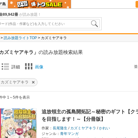
ア島
全89,942冊
が読み放題！
読み放題ライトTOP
カズミヤアキラ
カズミヤアキラ」
の読み放題検索結果
並
詳細
画像
カズミヤアキラ
件中 1～5件を表示
追放領主の孤島開拓記～秘密のギフト【ク
を目指します！～【分冊版】
作家：
長尾隆生
/
カズミヤアキラ
/
かれい
ジャンル：
青年マンガ