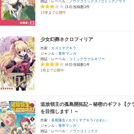
雑誌・レーベル：
ノヴァコミックス
/
コミックノヴァ
(3.0)
投稿数3件
15巻まで公開中
少女幻葬ネクロフィリア
作家：
カズミヤアキラ
ジャンル：
青年マンガ
雑誌・レーベル：
コミックヴァルキリー
(4.0)
投稿数1件
1巻まで公開中
追放領主の孤島開拓記～秘密のギフト【ク
を目指します！～
作家：
長尾隆生
/
カズミヤアキラ
/
かれい
ジャンル：
青年マンガ
雑誌・レーベル：
ノヴァコミックス