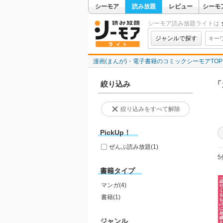
シーモア
読み放題
レビュー
シーモ
シーモア読み放題ライトは
ジャンルで探す
漫画(まんが)・電子書籍のコミックシーモアTOP
絞り込み
「
絞り込みをすべて解除
PickUp！
ぜんぶ読み放題
(1)
5
書籍タイプ
マンガ(4)
書籍(1)
ジャンル