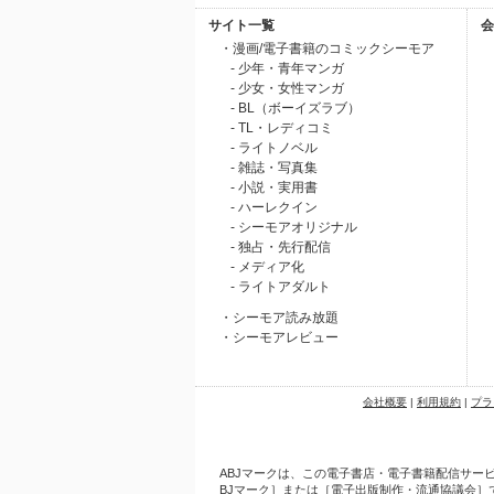
サイト一覧
会
・漫画/電子書籍のコミックシーモア
- 少年・青年マンガ
- 少女・女性マンガ
- BL（ボーイズラブ）
- TL・レディコミ
- ライトノベル
- 雑誌・写真集
- 小説・実用書
- ハーレクイン
- シーモアオリジナル
- 独占・先行配信
- メディア化
- ライトアダルト
・シーモア読み放題
・シーモアレビュー
会社概要
|
利用規約
|
プラ
ABJマークは、この電子書店・電子書籍配信サービ
BJマーク］または［電子出版制作・流通協議会］