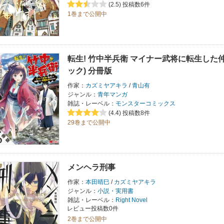
(2.5)
投稿数6件
1巻まで公開中
転生! 竹中半兵衛 マイナー武将に転生した
ック) 分冊版
作家：
カズミヤアキラ
/
青山有
ジャンル：
青年マンガ
雑誌・レーベル：
モンスターコミックス
(4.4)
投稿数8件
29巻まで公開中
メンヘラ刑事
作家：
本田晴巳
/
カズミヤアキラ
ジャンル：
小説・実用書
雑誌・レーベル：
Right Novel
レビュー投稿数0件
2巻まで公開中