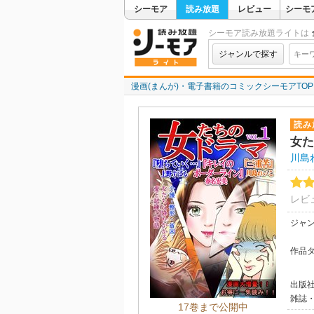
シーモア
読み放題
レビュー
シーモ
シーモア読み放題ライトは
ジャンルで探す
漫画(まんが)・電子書籍のコミックシーモアTOP
読み
女た
川島
レビ
ジャ
作品
出版
雑誌
17巻まで公開中