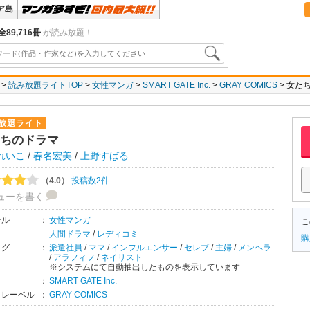
ア島
全89,716冊
が読み放題！
読み放題ライトTOP
女性マンガ
SMART GATE Inc.
GRAY COMICS
女た
放題ライト
ちのドラマ
れいこ
/
春名宏美
/
上野すばる
（4.0）
投稿数2件
ューを書く
ンル
：
女性マンガ
こ
人間ドラマ
/
レディコミ
購
タグ
：
派遣社員
/
ママ
/
インフルエンサー
/
セレブ
/
主婦
/
メンヘラ
/
アラフィフ
/
ネイリスト
※システムにて自動抽出したものを表示しています
社
：
SMART GATE Inc.
・レーベル
：
GRAY COMICS