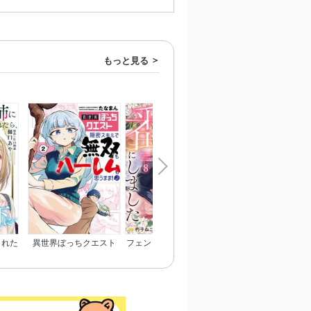
もっと見る
られた
異世界ぼっちクエスト
フェンリル王子は私を番
ひざまずいて、愛を乞
われま
隠密スキルで無双もハー
にしました
～御曹司の一途な愛執
レムも思うまま！...なは
ず