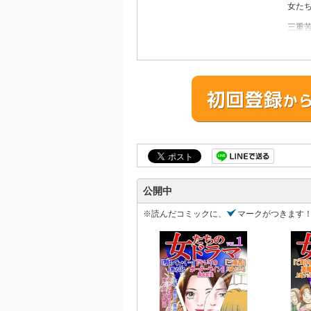
女た
三重
主人
義母
が姑
ルが
キレ
主人
の彼
れ、
し”
堕ち
ネイ
公開中
ネイ
めに
※読んだコミックに、
マークがつきます
とい