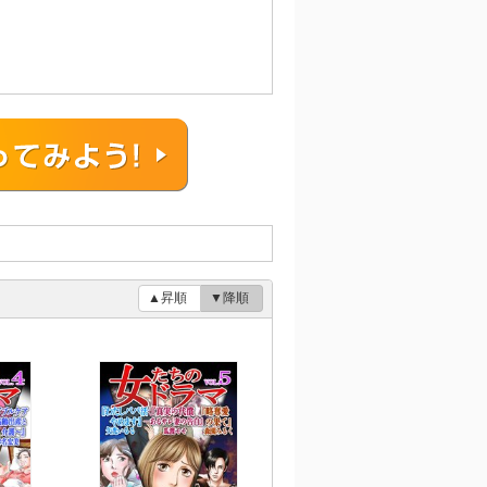
▲昇順
▼降順