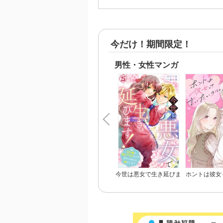
今だけ！期間限定！
男性・女性マンガ
今世は悪女で生き延びま
ホントは彼女
す！～玉の輿は死亡フラ
いの
グなので、落ちこぼれを
婿にします～