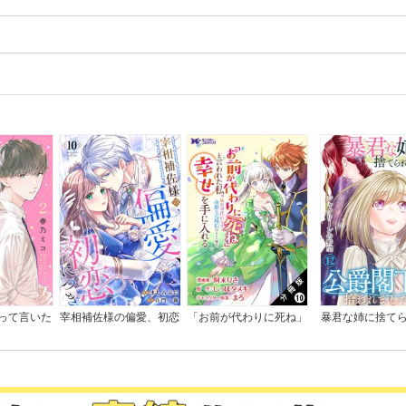
って言いた
宰相補佐様の偏愛、初恋
「お前が代わりに死ね」
暴君な姉に捨て
に。
につき
と言われた私。妹の身代
ら、公爵閣下に拾
わりに冷酷な辺境伯のも
した
とへ嫁ぎ、幸せを手に入
れる（コミック） 分冊
版