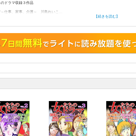
ちのドラマ収録３作品
苦～仕事、家事、介護～ 川島れいこ
公は兼業主婦として慌ただしい日々を過ごしていましたが、同居していた
【続きを読む】
が認知症に。在宅介護と家事、仕事の両立は難しく、おまけに夫は、「嫁
の面倒を見るのは当然」だと非協力的。案の定、介護でも仕事でもトラブ
続き、ストレスはついに大爆発！
イのボーダーライン 春名宏美
公は、「人は相手を見た目で判断する」という考えの持ち主。社内恋愛中
のために毎日完璧なメイクをしていましたが、ライバルにアイプチを取ら
コンプレックスのある素顔をさらすはめに……！ そこで主人公は、“お直
することを決意したのです。
ていく… 上野すばる
リストの夢を叶えるために上京した”杉本あんり”は、昼間は派遣社員、夜は
ルの専門学校生としてつましく暮らしていましたが、派遣の仕事が雇い止
なって収入ゼロに。家賃が払えずアパートを追い出された主人公は、貧苦
！
う名の蟻地獄に堕ちていったのでした。