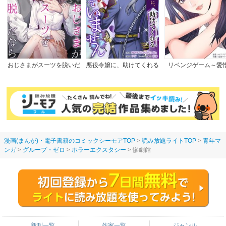
おじさまがスーツを脱いだ
悪役令嬢に、助けてくれる
リベンジゲーム～愛
なら
ヒーローなんていません
【完全版】
漫画(まんが)・電子書籍のコミックシーモアTOP
読み放題ライトTOP
青年マ
ンガ
グループ・ゼロ
ホラーエクスタシー
惨劇館
新刊一覧
作家一覧
ジャンル