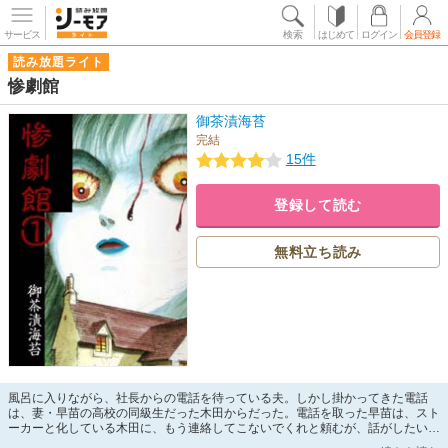
サービス
検索
はじめて
ログイン
会員登録
読み放題ライト
惨劇館
御茶漬海苔
完結
15件
登録して読む
無料立ち読み
風呂に入りながら、社長からの電話を待っている夫。しかし掛かってきた電話
は、妻・早苗の高校の同級生だった木田からだった。電話を取った早苗は、スト
ーカーと化している木田に、もう連絡してこないでくれと頼むが、話がしたいだ
けだとしつこく掛けてくる。その繰り返しの中、やっと夫の社長から電話が掛か