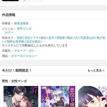
作品情報
作家名：
御茶漬海苔
ジャンル：
青年マンガ
ホラー
作品タグ：
医師
/
領主
/
ママ
/
彼氏
/
息子
/
霊能者
/
魔女
/
夫
/
不思議な話
/
奥が深
い
/
独特な世界観
/
設定が面白い
※システムにて自動抽出したものを表示しています
出版社：
グループ・ゼロ
雑誌：
ホラーエクスタシー
今だけ！期間限定！
もっと見る
男性・女性マンガ