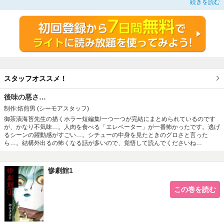
続きを読む
ってきた。それを知らせに、浴室の夫のもとに行った早苗が見たものは…。鬼
才・御茶漬海苔が贈る、ホラー短編集！｢第一回 テレフォン｣以下｢第二回 人
蜘蛛｣｢第三回 めぐみちゃん｣「第四回 エレベーター」｢第五回 あなたと一緒
に｣｢第六回 ケビンの惨劇｣そして｢バスルーム｣｢バスルーム２｣「バスルーム
３」を収録。
スタッフオススメ！
後味の悪さ…
制作:焙煎男
(シーモアスタッフ)
御茶漬海苔先生の描くホラー短編集!一つ一つが完結にまとめられているのです
が、かなり不気味…。人肉を食べる「エレベーター」が一番怖かったです。逃げ
るシーンの躍動感がすごい…。シチューの中身を見たときのグロさと言った
ら…。結構外出るの怖くなる話が多いので、覚悟して読んでくださいね…
惨劇館1
この巻を読む